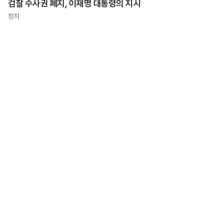
검찰 수사권 폐지, 이재명 대통령의 지시
정치
요! 글로웰의원 의)96837