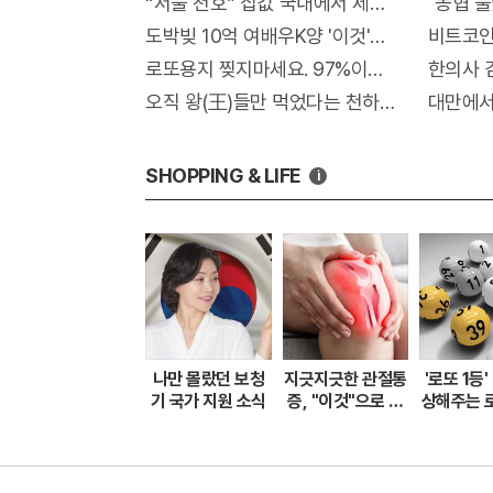
“서울 천호” 집값 국내에서 제일 비싸질것..이
"농협 뿔
도박빚 10억 여배우K양 '이것'후 돈벼락 맞아..
비트코인
로또용지 찢지마세요. 97%이상이 모르는 비밀!
한의사 김
오직 왕(王)들만 먹었다는 천하제일 명약 "침향"
대만에서
SHOPPING & LIFE
i
나만 몰랐던 보청
지긋지긋한 관절통
'로또 1등'
기 국가 지원 소식
증, "이것"으로 병
상해주는 
원안가도 돼..
기 화