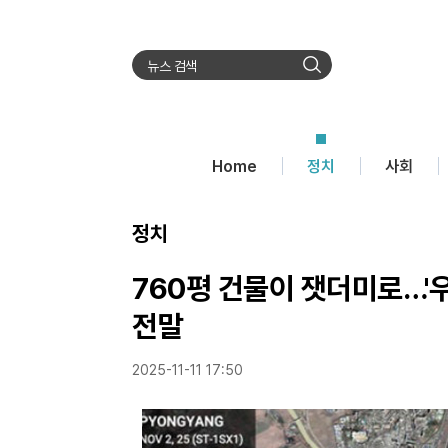
검
색
Home
정치
사회
정치
760평 건물이 잿더미로…'
전말
2025-11-11 17:50