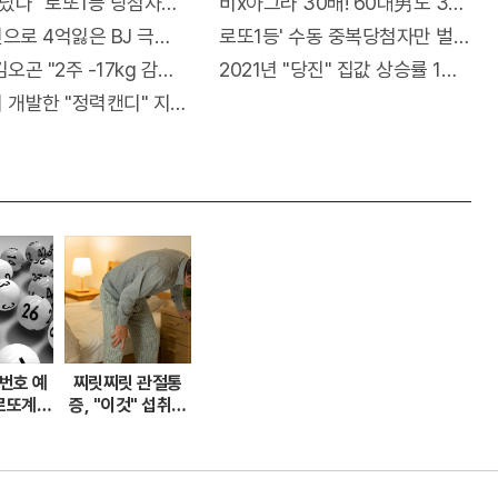
유는?
났다" 로또1등 당첨자폭주.. 적중률87%
비x아그라 30배! 60대男도 3번이
으로 4억잃은 BJ 극단적 선택…충격!
로또1등' 수동 중복당첨자만 벌써 19
 "뒷면 비추면 번호 보인다!?"
오곤 "2주 -17kg 감량법" 화제!
2021년 "당진" 집값 상승률 1위..왜
 싹쓰리 완판!! 왜 난리났나 봤더니..경악!
 개발한 "정력캔디" 지속시간 3일! 충격!
 번호 예
찌릿찌릿 관절통
로또계산
증, "이것" 섭취해
제!
14일만에 완화