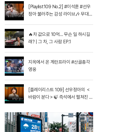
송
[Playlist109 No.2] #이석훈 #선우
정아 불러주는 감성 라이브🎶 무대
풀버전 | #이석훈 #이준 #딘딘 #선
우정아 MBC260728방송
🔥차 값으로 10억… 무슨 일 하시길
래? | 그 차, 그 사람 EP.1
지옥에서 온 계란프라이 #산골총각
영웅
[플레이리스트 109] 선우정아의 ＜
바람이 분다＞🍃 즉석에서 펼쳐진 전
율의 무대🔥, MBC 260728 방송