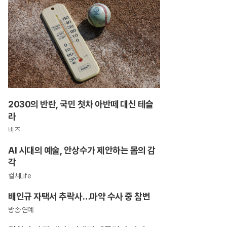
2030의 반란, 국민 첫차 아반떼 대신 테슬
라
비즈
AI 시대의 예술, 안상수가 제안하는 몸의 감
각
컬쳐Life
배인규 자택서 추락사…마약 수사 중 참변
방송·연예