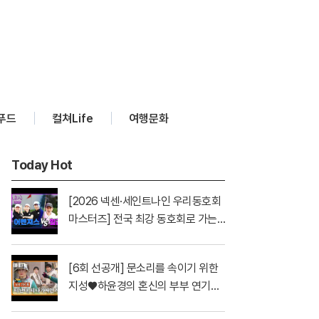
푸드
컬쳐Life
여행문화
Today Hot
[2026 넥센·세인트나인 우리동호회
마스터즈] 전국 최강 동호회로 가는
치열한 도전의 여정! 파티움 어벤져스
vs 일금회 | 16강 1경기
[6회 선공개] 문소리를 속이기 위한
지성♥하윤경의 혼신의 부부 연기💕
| 〈아파트〉 7/26(일) 밤 10시 30분 방