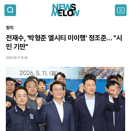
검
색
주
요
서
정치
비
스
전재수, '박형준 엘시티 미이행' 정조준… "시
메
민 기만"
뉴
펼
치
2026-05-11 19:46
기