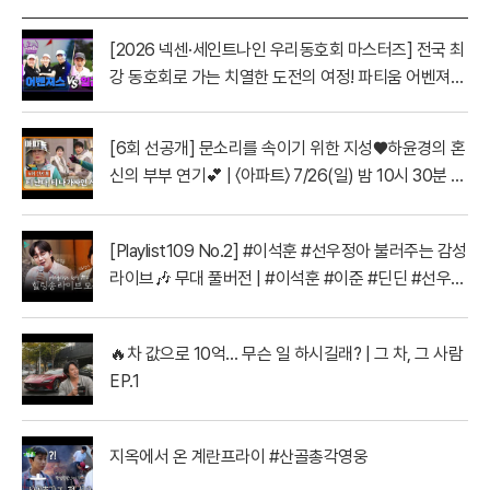
[2026 넥센·세인트나인 우리동호회 마스터즈] 전국 최
강 동호회로 가는 치열한 도전의 여정! 파티움 어벤져스
vs 일금회 | 16강 1경기
[6회 선공개] 문소리를 속이기 위한 지성♥하윤경의 혼
신의 부부 연기💕 | 〈아파트〉 7/26(일) 밤 10시 30분 방
송
[Playlist109 No.2] #이석훈 #선우정아 불러주는 감성
라이브🎶 무대 풀버전 | #이석훈 #이준 #딘딘 #선우정
아 MBC260728방송
🔥차 값으로 10억… 무슨 일 하시길래? | 그 차, 그 사람
EP.1
지옥에서 온 계란프라이 #산골총각영웅