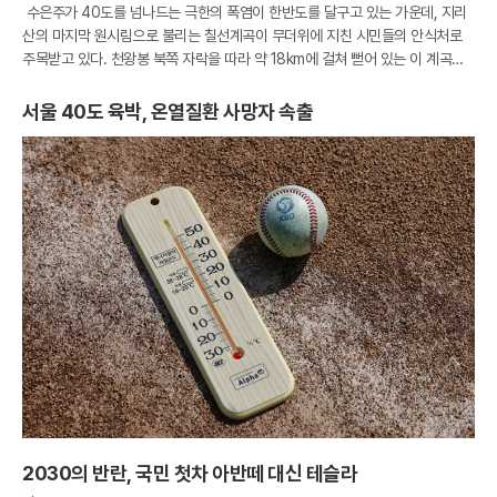
수은주가 40도를 넘나드는 극한의 폭염이 한반도를 달구고 있는 가운데, 지리
산의 마지막 원시림으로 불리는 칠선계곡이 무더위에 지친 시민들의 안식처로
주목받고 있다. 천왕봉 북쪽 자락을 따라 약 18km에 걸쳐 뻗어 있는 이 계곡은
험준한 지형 덕분에 인간의 손길을 타지 않은 태고의 신비로움을 고스란히 간직
하고
서울 40도 육박, 온열질환 사망자 속출
2030의 반란, 국민 첫차 아반떼 대신 테슬라