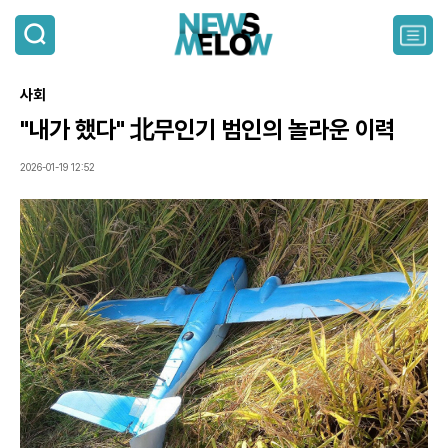
검
색
주
요
서
사회
비
스
"내가 했다" 北무인기 범인의 놀라운 이력
메
뉴
2026-01-19 12:52
펼
치
기