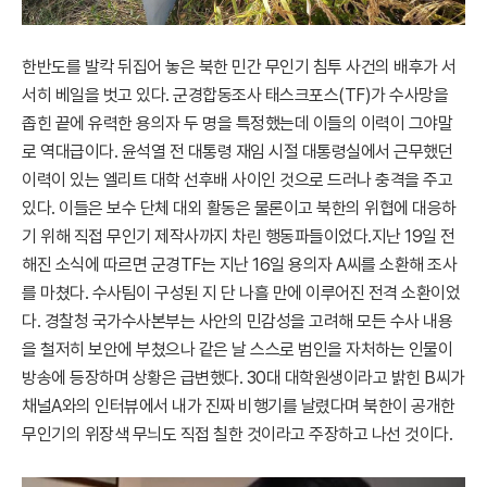
한반도를 발칵 뒤집어 놓은 북한 민간 무인기 침투 사건의 배후가 서
서히 베일을 벗고 있다. 군경합동조사 태스크포스(TF)가 수사망을
좁힌 끝에 유력한 용의자 두 명을 특정했는데 이들의 이력이 그야말
로 역대급이다. 윤석열 전 대통령 재임 시절 대통령실에서 근무했던
이력이 있는 엘리트 대학 선후배 사이인 것으로 드러나 충격을 주고
있다. 이들은 보수 단체 대외 활동은 물론이고 북한의 위협에 대응하
기 위해 직접 무인기 제작사까지 차린 행동파들이었다.지난 19일 전
해진 소식에 따르면 군경TF는 지난 16일 용의자 A씨를 소환해 조사
를 마쳤다. 수사팀이 구성된 지 단 나흘 만에 이루어진 전격 소환이었
다. 경찰청 국가수사본부는 사안의 민감성을 고려해 모든 수사 내용
을 철저히 보안에 부쳤으나 같은 날 스스로 범인을 자처하는 인물이
방송에 등장하며 상황은 급변했다. 30대 대학원생이라고 밝힌 B씨가
채널A와의 인터뷰에서 내가 진짜 비행기를 날렸다며 북한이 공개한
무인기의 위장색 무늬도 직접 칠한 것이라고 주장하고 나선 것이다.