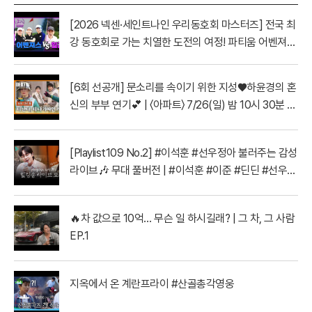
[2026 넥센·세인트나인 우리동호회 마스터즈] 전국 최
강 동호회로 가는 치열한 도전의 여정! 파티움 어벤져스
vs 일금회 | 16강 1경기
[6회 선공개] 문소리를 속이기 위한 지성♥하윤경의 혼
신의 부부 연기💕 | 〈아파트〉 7/26(일) 밤 10시 30분 방
송
[Playlist109 No.2] #이석훈 #선우정아 불러주는 감성
라이브🎶 무대 풀버전 | #이석훈 #이준 #딘딘 #선우정
아 MBC260728방송
🔥차 값으로 10억… 무슨 일 하시길래? | 그 차, 그 사람
EP.1
지옥에서 온 계란프라이 #산골총각영웅