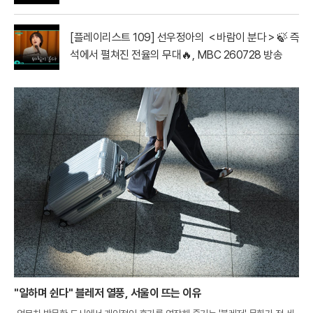
[플레이리스트 109] 선우정아의 ＜바람이 분다＞🍃 즉
석에서 펼쳐진 전율의 무대🔥, MBC 260728 방송
"일하며 쉰다" 블레저 열풍, 서울이 뜨는 이유