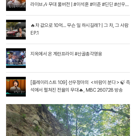
라이브🎶 무대 풀버전 | #이석훈 #이준 #딘딘 #선우정
아 MBC260728방송
🔥차 값으로 10억… 무슨 일 하시길래? | 그 차, 그 사람
EP.1
지옥에서 온 계란프라이 #산골총각영웅
[플레이리스트 109] 선우정아의 ＜바람이 분다＞🍃 즉
석에서 펼쳐진 전율의 무대🔥, MBC 260728 방송