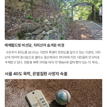
에메랄드빛 비선담, 지리산이 숨겨둔 비경
수은주가 40도를 넘나드는 극한의 폭염이 한반도를 달구고 있는 가운데, 지리
산의 마지막 원시림으로 불리는 칠선계곡이 무더위에 지친 시민들의 안식처로
주목받고 있다. 천왕봉 북쪽 자락을 따라 약 18km에 걸쳐 뻗어 있는 이 계곡은
험준한 지형 덕분에 인간의 손길을 타지 않은 태고의 신비로움을 고스란히 간직
하고
서울 40도 육박, 온열질환 사망자 속출