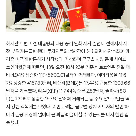
하지만 트럼프 전 대통령의 대중 공격 완화 시사 발언이 전해지자 시
장 분위기는 급변했다. 투자자들의 불안감이 해소되면서 암호화폐 가
격은 빠르게 반등하기 시작했다. 가상화폐 글로벌 시황 중계 사이트
코인마켓캡에 따르면, 13일 오전 10시 23분 기준 비트코인은 전일 대
비 4.94% 상승한 11만 5690.01달러에 거래됐다. 이더리움은 11.6
7% 상승한 4157.83달러, 비앤비(BNB)는 17.44% 급등한 1308.66
달러를 기록했다. 리플(XRP)은 7.44% 오른 2.53달러, 솔라나(SO
L)는 12.95% 상승한 197.60달러에 거래되는 등 주요 알트코인들 역
시 강한 회복세를 보였다. 이번 사례는 글로벌 정치 지도자의 발언 하
나가 금융 시장에 얼마나 큰 파급력을 미칠 수 있는지를 다시 한번 입
증했다.