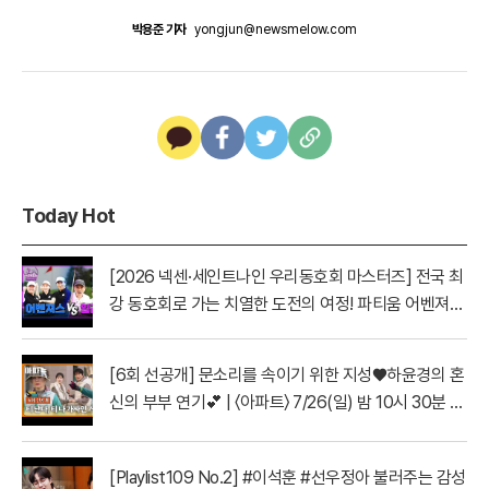
박용준 기자
yongjun@newsmelow.com
Today Hot
[2026 넥센·세인트나인 우리동호회 마스터즈] 전국 최
강 동호회로 가는 치열한 도전의 여정! 파티움 어벤져스
vs 일금회 | 16강 1경기
[6회 선공개] 문소리를 속이기 위한 지성♥하윤경의 혼
신의 부부 연기💕 | 〈아파트〉 7/26(일) 밤 10시 30분 방
송
[Playlist109 No.2] #이석훈 #선우정아 불러주는 감성