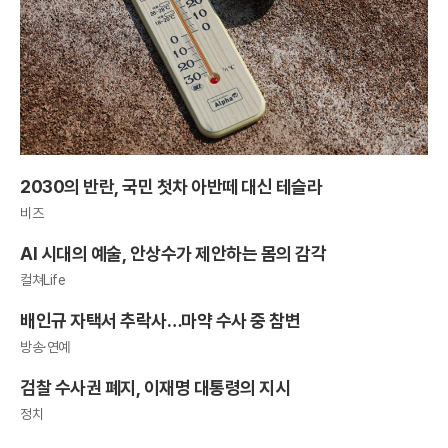
2030의 반란, 국민 첫차 아반떼 대신 테슬라
비즈
AI 시대의 예술, 안상수가 제안하는 몸의 감각
컬쳐Life
배인규 자택서 추락사…마약 수사 중 참변
방송·연예
검찰 수사권 폐지, 이재명 대통령의 지시
정치