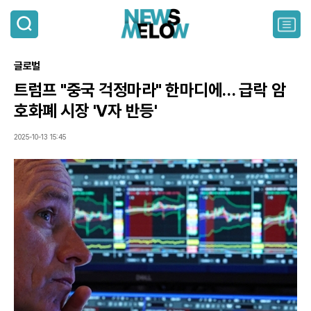
검
색
주
요
서
글로벌
비
스
트럼프 "중국 걱정마라" 한마디에… 급락 암
메
호화폐 시장 'V자 반등'
뉴
펼
치
2025-10-13 15:45
기