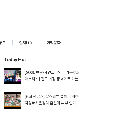
푸드
컬쳐Life
여행문화
Today Hot
[2026 넥센·세인트나인 우리동호회
마스터즈] 전국 최강 동호회로 가는
치열한 도전의 여정! 파티움 어벤져스
vs 일금회 | 16강 1경기
[6회 선공개] 문소리를 속이기 위한
지성♥하윤경의 혼신의 부부 연기💕
| 〈아파트〉 7/26(일) 밤 10시 30분 방