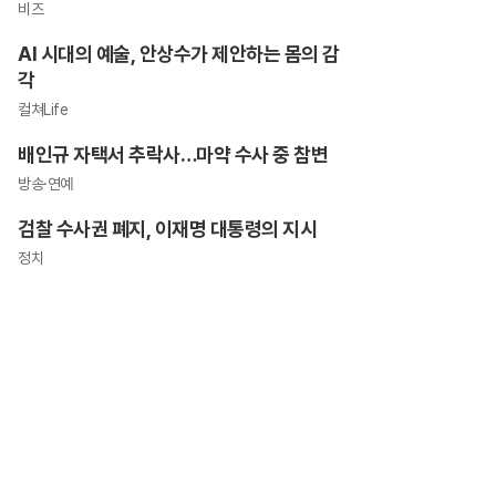
비즈
AI 시대의 예술, 안상수가 제안하는 몸의 감
각
컬쳐Life
배인규 자택서 추락사…마약 수사 중 참변
방송·연예
검찰 수사권 폐지, 이재명 대통령의 지시
정치
가입해도 "최신가전" 선착순 100% 무료 경품지원!!
3억?"