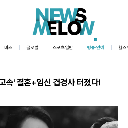
비즈
글로벌
스포츠일반
방송·연예
헬스
초고속' 결혼+임신 겹경사 터졌다!