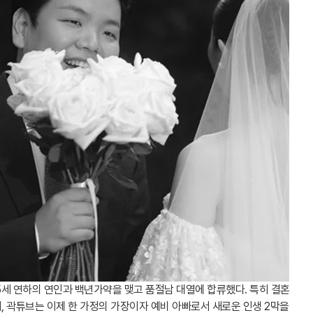
5세 연하의 연인과 백년가약을 맺고 품절남 대열에 합류했다. 특히 결혼
 곽튜브는 이제 한 가정의 가장이자 예비 아빠로서 새로운 인생 2막을