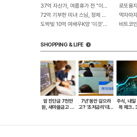
37억 자산가, 여름휴가 전 "이종목" 매수해라!
로또용지 
72억 기부한 미녀 스님, 정체 알고보니..충격!
먹자마자 
도박빚 10억 여배우K양 '이것'후 돈벼락 맞아..
비트코인'
SHOPPING & LIFE
i
암 진단금 7천만
7년'동안 갚으라
주식, 내일 
원, 새마을금고 암
고? '초저금리'대출
목 체크..
보험 출시
신청자 몰렸다.
에 무