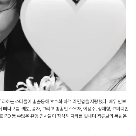
로라하는 스타들이 총출동해 초호화 하객 라인업을 자랑했다. 배우 안보
버 빠니보틀, 궤도, 풍자, 그리고 방송인 주우재, 이용주, 정재형, 코미디언
김태호 PD 등 수많은 유명 인사들이 참석해 자리를 빛내며 곽튜브의 폭넓은