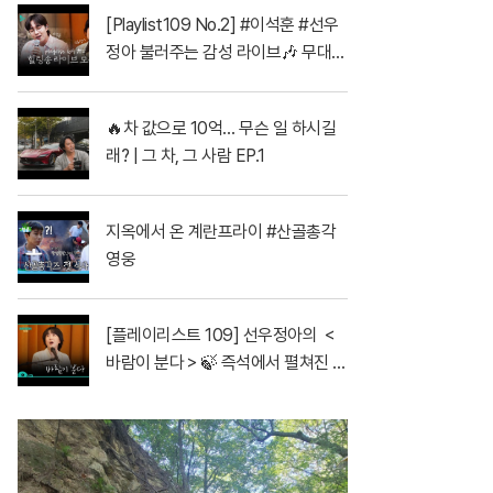
송
[Playlist109 No.2] #이석훈 #선우
정아 불러주는 감성 라이브🎶 무대
풀버전 | #이석훈 #이준 #딘딘 #선
우정아 MBC260728방송
🔥차 값으로 10억… 무슨 일 하시길
래? | 그 차, 그 사람 EP.1
지옥에서 온 계란프라이 #산골총각
영웅
[플레이리스트 109] 선우정아의 ＜
바람이 분다＞🍃 즉석에서 펼쳐진 전
율의 무대🔥, MBC 260728 방송