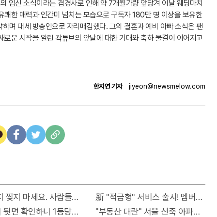
부의 임신 소식이라는 겹경사로 인해 약 7개월가량 앞당겨 이날 웨딩마치
유쾌한 매력과 인간미 넘치는 모습으로 구독자 180만 명 이상을 보유한
약하며 대세 방송인으로 자리매김했다. 그의 결혼과 예비 아빠 소식은 팬
 새로운 시작을 알린 곽튜브의 앞날에 대한 기대와 축하 물결이 이어지고
한지연 기자
jiyeon@newsmelow.com
자마자..바로
 찢지 마세요. 사람들이 모르는 3가지!!
新 "적금형" 서비스 출시! 멤버십만 
!
 뒷면 확인하니 1등당첨 비밀열쇠 발견돼
"부동산 대란" 서울 신축 아파트가 "