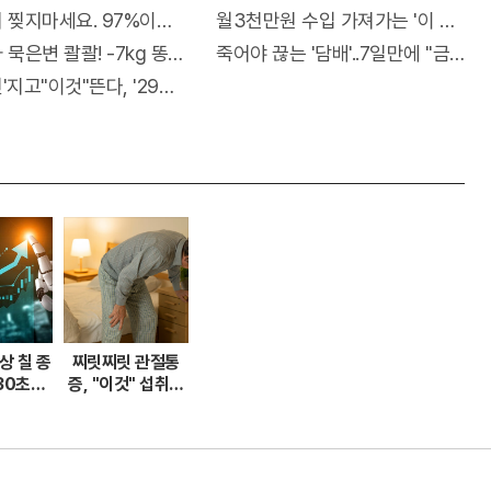
! 한달
찢지마세요. 97%이상이 모르는 비밀! "뒷면 비추면 번호 보인다!
월3천만원 수입 가져가는 '이 자격증'
묵은변 콸콸! -7kg 똥뱃살 쫙빠져!
죽어야 끊는 '담배'..7일만에 "금연 
지고"이것"뜬다, '29억'벌어..충격!
상 칠 종
찌릿찌릿 관절통
 30초만
증, "이것" 섭취해
료로
14일만에 완화