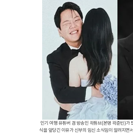
인기 여행 유튜버 겸 방송인 곽튜브(본명 곽준빈)가 
식을 앞당긴 이유가 신부의 임신 소식임이 알려지면서,