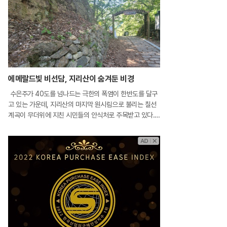
에메랄드빛 비선담, 지리산이 숨겨둔 비경
수은주가 40도를 넘나드는 극한의 폭염이 한반도를 달구
고 있는 가운데, 지리산의 마지막 원시림으로 불리는 칠선
계곡이 무더위에 지친 시민들의 안식처로 주목받고 있다.
천왕봉 북쪽 자락을 따라 약 18km에 걸쳐 뻗어 있는 이 계
곡은 험준한 지형 덕분에 인간의 손길을 타지 않은 태고의
신비로움을 고스란히 간직하고