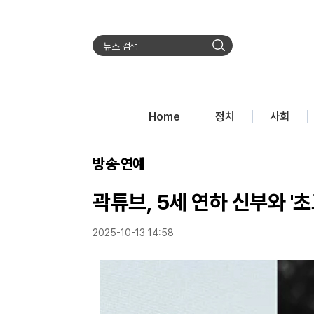
검
색
Home
정치
사회
방송·연예
곽튜브, 5세 연하 신부와 '
2025-10-13 14:58