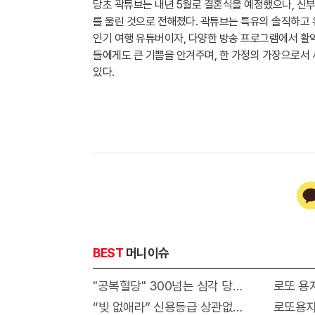
당초 곽튜브는 내년 5월로 결혼식을 예정했으나, 신
를 울린 것으로 전해졌다. 곽튜브는 특유의 솔직하고 
인기 여행 유튜버이자, 다양한 방송 프로그램에서 활
들에게도 큰 기쁨을 안겨주며, 한 가정의 가장으로서
있다.
BEST
머니이슈
"공복혈당" 300넘는 심각 당뇨환자 '이것' 먹
로또 용지
“빚 없애라” 신용등급 상관없이 정부서 1억지원
로또용지