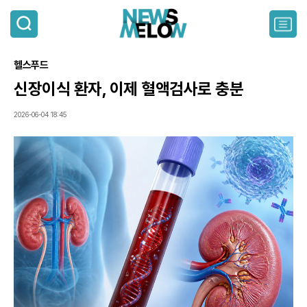
검
색
주
요
서
헬스푸드
비
스
신장이식 환자, 이제 혈액검사로 충분
메
뉴
2026-06-04 18:45
펼
치
기