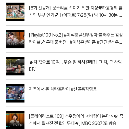
[6회 선공개] 문소리를 속이기 위한 지성♥하윤경의 혼
신의 부부 연기💕 | 〈아파트〉 7/26(일) 밤 10시 30분 방
송
[Playlist109 No.2] #이석훈 #선우정아 불러주는 감성
라이브🎶 무대 풀버전 | #이석훈 #이준 #딘딘 #선우정
아 MBC260728방송
🔥차 값으로 10억… 무슨 일 하시길래? | 그 차, 그 사람
EP.1
지옥에서 온 계란프라이 #산골총각영웅
[플레이리스트 109] 선우정아의 ＜바람이 분다＞🍃 즉
석에서 펼쳐진 전율의 무대🔥, MBC 260728 방송