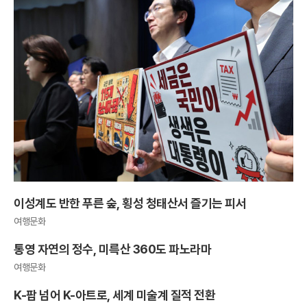
이성계도 반한 푸른 숲, 횡성 청태산서 즐기는 피서
여행문화
통영 자연의 정수, 미륵산 360도 파노라마
여행문화
K-팝 넘어 K-아트로, 세계 미술계 질적 전환