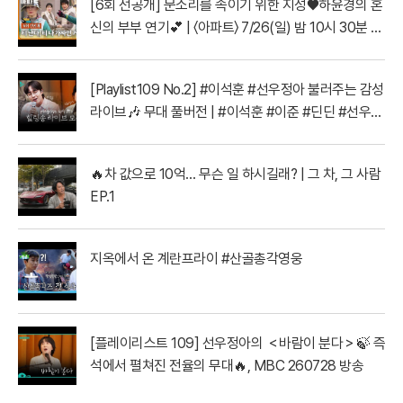
[6회 선공개] 문소리를 속이기 위한 지성♥하윤경의 혼
신의 부부 연기💕 | 〈아파트〉 7/26(일) 밤 10시 30분 방
송
[Playlist109 No.2] #이석훈 #선우정아 불러주는 감성
라이브🎶 무대 풀버전 | #이석훈 #이준 #딘딘 #선우정
아 MBC260728방송
🔥차 값으로 10억… 무슨 일 하시길래? | 그 차, 그 사람
EP.1
지옥에서 온 계란프라이 #산골총각영웅
[플레이리스트 109] 선우정아의 ＜바람이 분다＞🍃 즉
석에서 펼쳐진 전율의 무대🔥, MBC 260728 방송