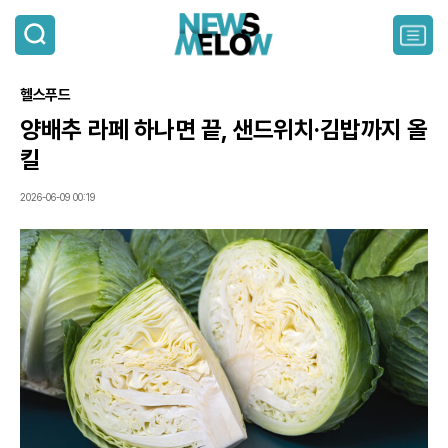
검
색
주
요
서
헬스푸드
비
스
양배추 라페 하나면 끝, 샌드위치·김밥까지 올
메
킬
뉴
펼
치
2026-06-09 00:19
기