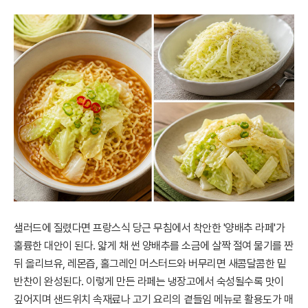
샐러드에 질렸다면 프랑스식 당근 무침에서 착안한 '양배추 라페'가
훌륭한 대안이 된다. 얇게 채 썬 양배추를 소금에 살짝 절여 물기를 짠
뒤 올리브유, 레몬즙, 홀그레인 머스터드와 버무리면 새콤달콤한 밑
반찬이 완성된다. 이렇게 만든 라페는 냉장고에서 숙성될수록 맛이
깊어지며 샌드위치 속재료나 고기 요리의 곁들임 메뉴로 활용도가 매