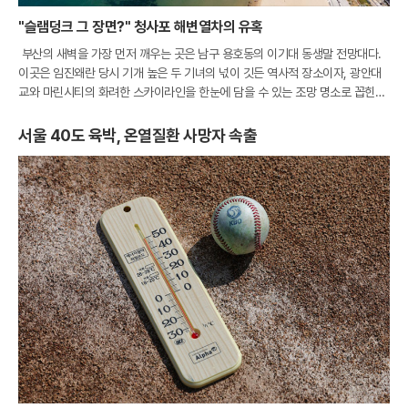
"슬램덩크 그 장면?" 청사포 해변열차의 유혹
부산의 새벽을 가장 먼저 깨우는 곳은 남구 용호동의 이기대 동생말 전망대다.
이곳은 임진왜란 당시 기개 높은 두 기녀의 넋이 깃든 역사적 장소이자, 광안대
교와 마린시티의 화려한 스카이라인을 한눈에 담을 수 있는 조망 명소로 꼽힌다.
특히 최근 개장한 해월 전망대를 배경으로 떠오르는 일출은 부산을 찾은 여행객
들에
서울 40도 육박, 온열질환 사망자 속출