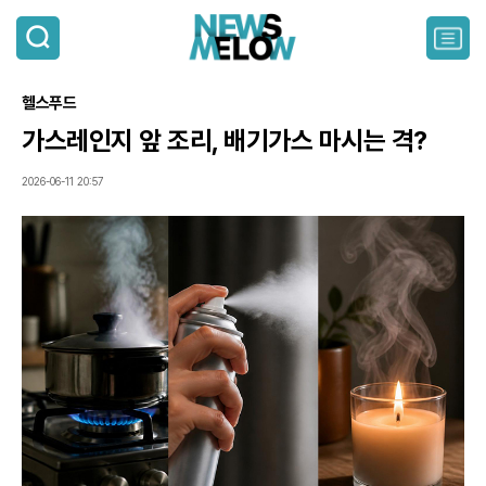
검
색
주
요
서
헬스푸드
비
스
가스레인지 앞 조리, 배기가스 마시는 격?
메
뉴
2026-06-11 20:57
펼
치
기