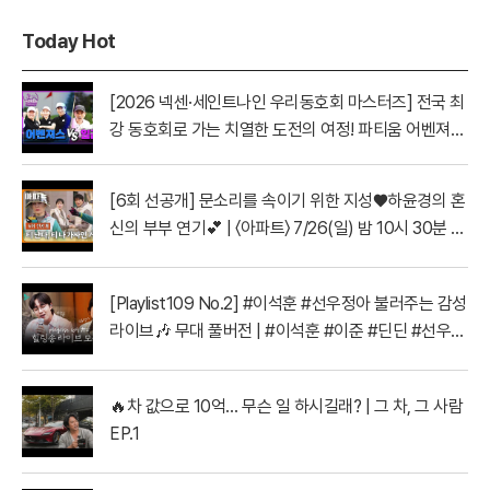
Today Hot
[2026 넥센·세인트나인 우리동호회 마스터즈] 전국 최
강 동호회로 가는 치열한 도전의 여정! 파티움 어벤져스
vs 일금회 | 16강 1경기
[6회 선공개] 문소리를 속이기 위한 지성♥하윤경의 혼
신의 부부 연기💕 | 〈아파트〉 7/26(일) 밤 10시 30분 방
송
[Playlist109 No.2] #이석훈 #선우정아 불러주는 감성
라이브🎶 무대 풀버전 | #이석훈 #이준 #딘딘 #선우정
아 MBC260728방송
🔥차 값으로 10억… 무슨 일 하시길래? | 그 차, 그 사람
EP.1