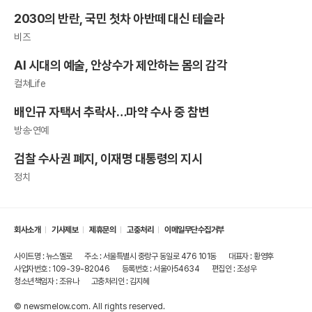
2030의 반란, 국민 첫차 아반떼 대신 테슬라
비즈
AI 시대의 예술, 안상수가 제안하는 몸의 감각
컬쳐Life
배인규 자택서 추락사…마약 수사 중 참변
방송·연예
검찰 수사권 폐지, 이재명 대통령의 지시
정치
회사소개
기사제보
제휴문의
고충처리
이메일무단수집거부
사이트명 : 뉴스멜로
주소 : 서울특별시 중랑구 동일로 476 101동
대표자 : 황영후
사업자번호 : 109-39-82046
등록번호 : 서울아54634
편집인 : 조성우
청소년책임자 : 조유나
고충처리인 : 김지혜
© newsmelow.com. All rights reserved.