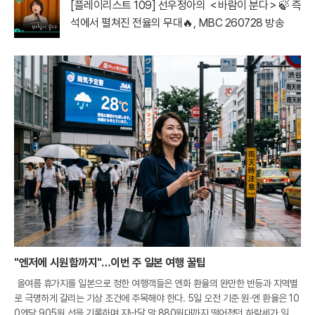
[플레이리스트 109] 선우정아의 ＜바람이 분다＞🍃 즉
석에서 펼쳐진 전율의 무대🔥, MBC 260728 방송
"엔저에 시원함까지"…이번 주 일본 여행 꿀팁
올여름 휴가지를 일본으로 정한 여행객들은 엔화 환율의 완만한 반등과 지역별
로 극명하게 갈리는 기상 조건에 주목해야 한다. 5일 오전 기준 원·엔 환율은 10
0엔당 905원 선을 기록하며 지난달 말 880원대까지 떨어졌던 하락세가 일단