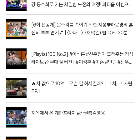
강 동호회로 가는 치열한 도전의 여정! 파티움 어벤져스
vs 일금회 | 16강 1경기
[6회 선공개] 문소리를 속이기 위한 지성♥하윤경의 혼
신의 부부 연기💕 | 〈아파트〉 7/26(일) 밤 10시 30분 방
송
[Playlist109 No.2] #이석훈 #선우정아 불러주는 감성
라이브🎶 무대 풀버전 | #이석훈 #이준 #딘딘 #선우정
아 MBC260728방송
🔥차 값으로 10억… 무슨 일 하시길래? | 그 차, 그 사람
EP.1
지옥에서 온 계란프라이 #산골총각영웅