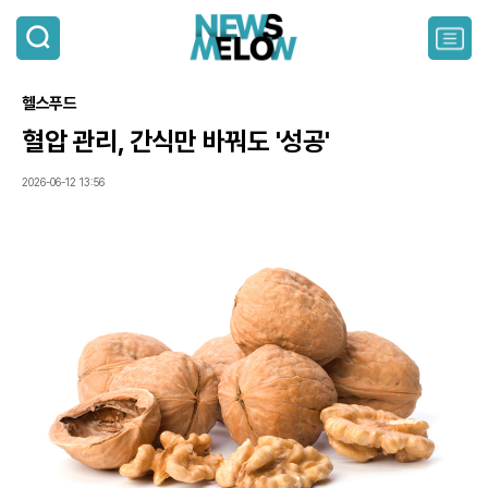
검
색
주
요
서
헬스푸드
비
스
혈압 관리, 간식만 바꿔도 '성공'
메
뉴
2026-06-12 13:56
펼
치
기