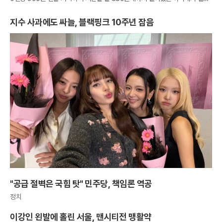
멈춘 모양새다. 비록 환전 비용이 소폭 상승했으나 여전히 900원대 초반의 매
지수 사과에도 싸늘, 블랙핑크 10주년 잡음
"공급 절벽은 국힘 탓" 민주당, 책임론 역공
정치
이강인 왼발에 홀린 서울, 맨시티전 맹활약