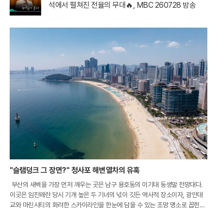
석에서 펼쳐진 전율의 무대🔥, MBC 260728 방송
"슬램덩크 그 장면?" 청사포 해변열차의 유혹
부산의 새벽을 가장 먼저 깨우는 곳은 남구 용호동의 이기대 동생말 전망대다.
이곳은 임진왜란 당시 기개 높은 두 기녀의 넋이 깃든 역사적 장소이자, 광안대
교와 마린시티의 화려한 스카이라인을 한눈에 담을 수 있는 조망 명소로 꼽힌다.
특히 최근 개장한 해월 전망대를 배경으로 떠오르는 일출은 부산을 찾은 여행객