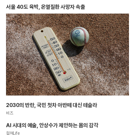
들에
서울 40도 육박, 온열질환 사망자 속출
2030의 반란, 국민 첫차 아반떼 대신 테슬라
비즈
AI 시대의 예술, 안상수가 제안하는 몸의 감각
컬쳐Life