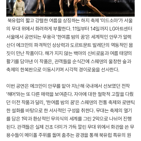
북유럽의 짧고 강렬한 여름을 상징하는 하지 축제 '미드소마'가 서울
의 무대 위에서 화려하게 부활한다. 11일부터 14일까지 LG아트센터
서울에서 공연되는 무용극 '한여름 밤의 꿈'은 세계적인 안무가 알렉
산더 에크만의 파격적인 상상력과 도르트문트 발레단의 역동적인 몸
짓이 만난 작품이다. 해가 지지 않는 백야의 신비로움과 여름 태양의
활기를 담아낸 이 작품은, 관객들을 순식간에 스웨덴의 울창한 숲과
축제의 한복판으로 이동시키며 시각적 경이로움을 선사한다.
이번 공연은 에크만이 안무를 맡아 지난해 국내에서 선보였던 전작
'해머'와는 또 다른 매력을 보여준다. 자아에 대한 철학적 고찰을 다뤘
던 이전 작품과 달리, '한여름 밤의 꿈'은 스웨덴의 전통 축제와 로맨틱
한 설화를 바탕으로 한 서사적인 구성을 취한다. 무대는 축제의 열기
를 담은 1막과 환상적인 무의식의 세계를 그린 2막으로 나뉘어 진행
된다. 관객들은 실제 건초 더미가 가득 깔린 무대 위에서 화관을 쓴 무
용수들이 메이폴 주위를 돌며 춤추는 광경을 통해 북유럽 특유의 원