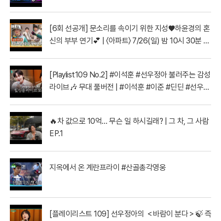
vs 일금회 | 16강 1경기
[6회 선공개] 문소리를 속이기 위한 지성♥하윤경의 혼
신의 부부 연기💕 | 〈아파트〉 7/26(일) 밤 10시 30분 방
송
[Playlist109 No.2] #이석훈 #선우정아 불러주는 감성
라이브🎶 무대 풀버전 | #이석훈 #이준 #딘딘 #선우정
아 MBC260728방송
🔥차 값으로 10억… 무슨 일 하시길래? | 그 차, 그 사람
EP.1
지옥에서 온 계란프라이 #산골총각영웅
[플레이리스트 109] 선우정아의 ＜바람이 분다＞🍃 즉