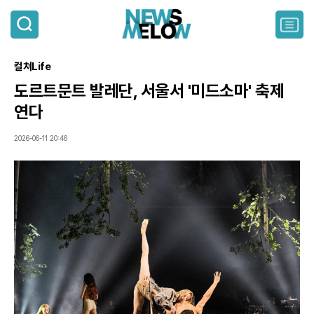
검
색
주
요
서
컬쳐Life
비
스
도르트문트 발레단, 서울서 '미드소마' 축제
메
연다
뉴
펼
치
2026-06-11 20:46
기