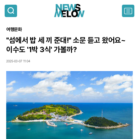
검
색
주
요
서
여행문화
비
스
"섬에서 밥 세 끼 준대!" 소문 듣고 왔어요~
메
이수도 '1박 3식' 가볼까?
뉴
펼
치
2025-03-07 11:04
기