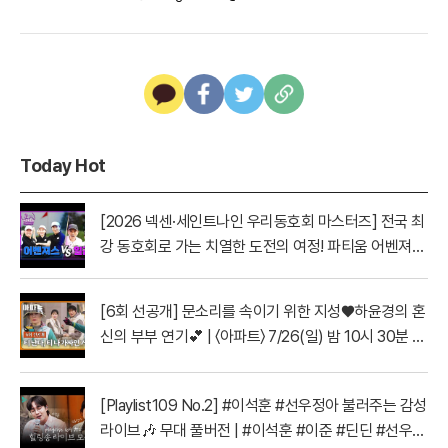
Today Hot
[2026 넥센·세인트나인 우리동호회 마스터즈] 전국 최
강 동호회로 가는 치열한 도전의 여정! 파티움 어벤져스
vs 일금회 | 16강 1경기
[6회 선공개] 문소리를 속이기 위한 지성♥하윤경의 혼
신의 부부 연기💕 | 〈아파트〉 7/26(일) 밤 10시 30분 방
송
[Playlist109 No.2] #이석훈 #선우정아 불러주는 감성
라이브🎶 무대 풀버전 | #이석훈 #이준 #딘딘 #선우정