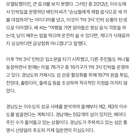
모델링했지만, 큰 효과를 보지 못했다. 그러던 중 2012년, 이수도에
서 민박집을 운영하던 배민자씨가 "손님들에게 제철 음식으로 세 끼
를 대접하자"는 아이디어를 냈고, 이것이 '1박 3식' 민박 상품의 탄생
으로 이어졌다. 배 씨는 "여행을 가면 엄마들은 항상 음식 걱정을 하
는데, 남이 해주는 밥을 먹으며 온전히 쉴 수 있다면, 게다가 식재료까
지 싱싱하다면 금상첨화 아니겠냐"고 말했다.
이후 '1박 3식' 민박은 입소문을 타기 시작했고, 다른 주민들도 하나둘
동참하면서 현재는 마을 78가구 중 16가구가 1박 3식 민박을 운영하
고 있다. 경남도와 거제시도 섬 관광 활성화를 위해 197억 원을 투입,
전망대, 출렁다리, 둘레길 등을 조성하며 적극적인 지원을 아끼지 않
았다.
경남도는 이수도의 성공 사례를 분석하여 올해부터 제2, 제3의 이수
도를 발굴한다는 계획이다. 경남에는 552개의 섬이 있지만, 해마다
주민 수가 줄어들고 있는 상황이다. 경남도가 주목하고 있는 섬은 통
영시 산양읍의 추도와 거제 일운면의 지심도이다.