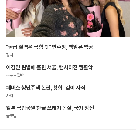
"공급 절벽은 국힘 탓" 민주당, 책임론 역공
정치
이강인 왼발에 홀린 서울, 맨시티전 맹활약
스포츠일반
폐버스 청년주택 논란, 황희 "깊이 사죄"
사회
일본 국립공원 한글 쓰레기 몸살, 국가 망신
글로벌