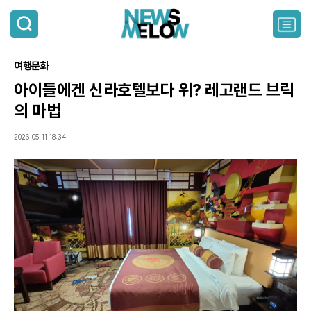
검
색
주
요
서
여행문화
비
스
아이들에겐 신라호텔보다 위? 레고랜드 브릭
메
의 마법
뉴
펼
치
2026-05-11 18:34
기