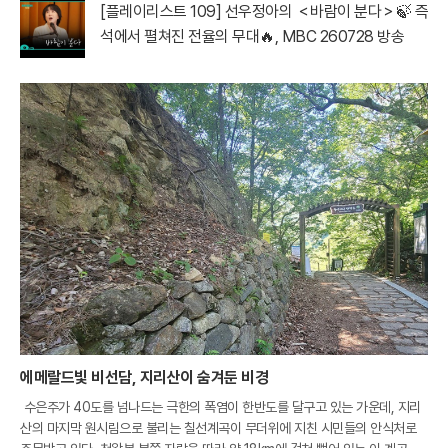
[플레이리스트 109] 선우정아의 ＜바람이 분다＞🍃 즉
석에서 펼쳐진 전율의 무대🔥, MBC 260728 방송
에메랄드빛 비선담, 지리산이 숨겨둔 비경
수은주가 40도를 넘나드는 극한의 폭염이 한반도를 달구고 있는 가운데, 지리
산의 마지막 원시림으로 불리는 칠선계곡이 무더위에 지친 시민들의 안식처로