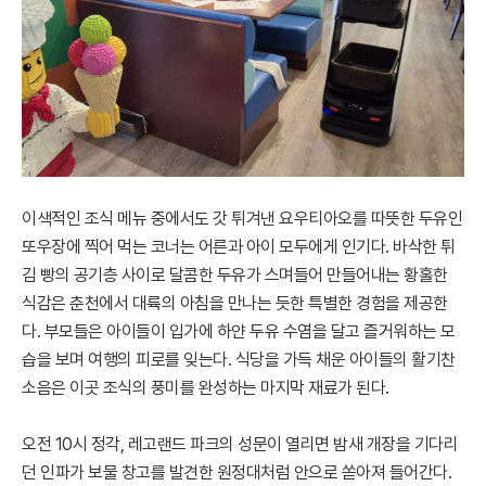
이색적인 조식 메뉴 중에서도 갓 튀겨낸 요우티아오를 따뜻한 두유인
또우장에 찍어 먹는 코너는 어른과 아이 모두에게 인기다. 바삭한 튀
김 빵의 공기층 사이로 달콤한 두유가 스며들어 만들어내는 황홀한
식감은 춘천에서 대륙의 아침을 만나는 듯한 특별한 경험을 제공한
다. 부모들은 아이들이 입가에 하얀 두유 수염을 달고 즐거워하는 모
습을 보며 여행의 피로를 잊는다. 식당을 가득 채운 아이들의 활기찬
소음은 이곳 조식의 풍미를 완성하는 마지막 재료가 된다.
오전 10시 정각, 레고랜드 파크의 성문이 열리면 밤새 개장을 기다리
던 인파가 보물 창고를 발견한 원정대처럼 안으로 쏟아져 들어간다.