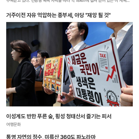
주목받고 있다. 천왕봉 북쪽 자락을 따라 약 18km에 걸쳐 뻗어 있는 이 계곡은
험준한 지형 덕분에 인간의 손길을 타지 않은 태고의 신비로움을 고스란히 간직
하고
거주이전 자유 억압하는 종부세, 야당 "재앙 될 것"
이성계도 반한 푸른 숲, 횡성 청태산서 즐기는 피서
여행문화
통영 자연의 정수, 미륵산 360도 파노라마