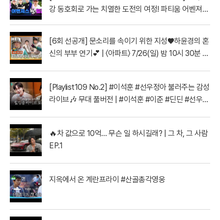
강 동호회로 가는 치열한 도전의 여정! 파티움 어벤져스
vs 일금회 | 16강 1경기
[6회 선공개] 문소리를 속이기 위한 지성♥하윤경의 혼
신의 부부 연기💕 | 〈아파트〉 7/26(일) 밤 10시 30분 방
송
[Playlist109 No.2] #이석훈 #선우정아 불러주는 감성
라이브🎶 무대 풀버전 | #이석훈 #이준 #딘딘 #선우정
아 MBC260728방송
🔥차 값으로 10억… 무슨 일 하시길래? | 그 차, 그 사람
EP.1
지옥에서 온 계란프라이 #산골총각영웅