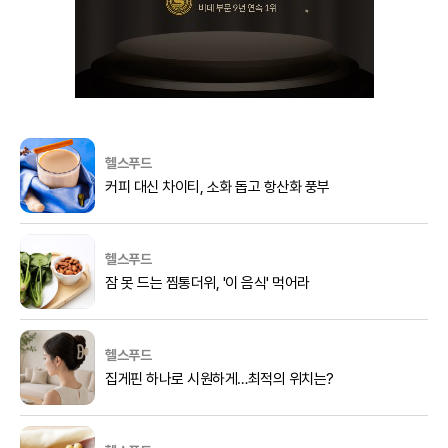
헬스푸드
커피 대신 차이티, 소화 돕고 항산화 풍부
헬스푸드
잠 못 드는 찜통더위, '이 음식' 먹어라
헬스푸드
집게핀 하나로 시원하게…최적의 위치는?