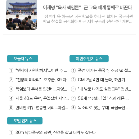
은 이번 수사가 단순한 법 집행을 넘어 정권의
이재명 "육사 책임론"…군 교육 체계 통째로 바꾼다
정부가 육·해·공군 사관학교를 하나로 합치는 국군사관
학교 창설을 공식화하며 군 지휘구조의 전면적인 개편에
나섰다. 이재명 대통령은 국방부 업무보고 자리에서 과거
군사 쿠데타의 중심에 있었던 육군사관학교의 폐쇄적인
인적 구조를 강하게 질타하며, 구조적 개혁 없이는 헌정
질서 파괴 행위의 재발을 막을 수 없다고 단
오늘자 뉴스
이번주 인기 뉴스
"엔저에 시원함까지"…이번 주 일
폭염 이기는 콩국수, 소금 vs 설탕
1
1
본 여행 꿀팁
정답은?
"전장의 페라리"…호주군, K9 자
GM 7월 4만 대 돌파, 하반기 순
2
2
주포 극찬
조로운 출발
폭염보다 무서운 인건비…자영업
"내 발로 나가도 실업급여" 청년
3
3
자들 법정 투쟁
생애 1회 지급
서울 40도 육박, 온열질환 사망자
56세 엄정화, 1일 1식과 레몬 소
4
4
속출
금물로 동안 완성
변비엔 키위·염증엔 베리…과일도
목소리로 짓는 무대, 국립극단 낭
5
5
알고 먹어야
독 공연 개막
포털 인기 뉴스
30m 낙대폭포의 장관, 신경통 잡고 더위도 잡는다
1