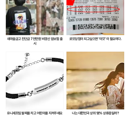
새마을금고 진단금 7천만원 비갱신 암보험 출
로또당첨이 되고싶으면 '이것' 이 필요하다.
시
유니세프팀 팔찌를 차고 어린이를 지켜주세요
나는 대한민국 상위 몇% 상류층일까?