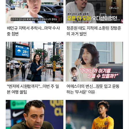
배인규 자택서 추락사…마약 수사
정준원 태도 지적에 소환된 장항준
중 참변
의 과거 발언
"엔저에 시원함까지"…이번 주 일
여에스더의 변신…잠옷 입고 운동
본 여행 꿀팁
하는 '무서운' 이유