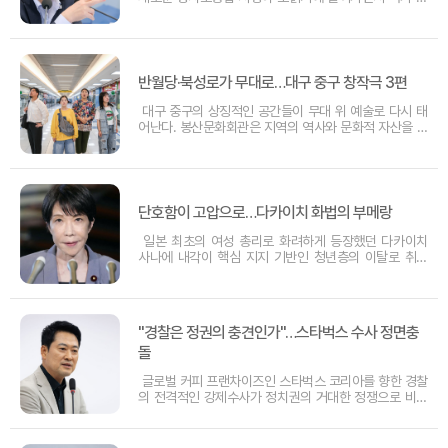
사 체계의 대대적인 개편이 시작되었다. 이재명 대통령은
법 개정의 당위성을 인정하면서도, 수사권이 집중된 경찰
의 역량에 대해 국민이 느끼는 불안감을 해소하기 위한
실질적인 대책 마련을 강력히 지시했다. 특히
반월당·북성로가 무대로…대구 중구 창작극 3편
대구 중구의 상징적인 공간들이 무대 위 예술로 다시 태
어난다. 봉산문화회관은 지역의 역사와 문화적 자산을 소
재로 한 창작 초연작 3편을 선보이는 ‘봉산공연창작소’ 기
획 공연을 오는 14일부터 29일까지 스페이스라온 무대
에 올린다. 이번 프로젝트는 대구 시민들에게 익숙한 반
월당과 향촌동, 북성로 공구골목 등을 예
단호함이 고압으로…다카이치 화법의 부메랑
일본 최초의 여성 총리로 화려하게 등장했던 다카이치
사나에 내각이 핵심 지지 기반인 청년층의 이탈로 취임
이후 최대 위기를 맞이했다. 정권 출범 초기 70%에 육박
했던 지지율은 최근 조사에서 50%대 초반까지 급락했
으며, 특히 정권의 든든한 버팀목이었던 30대 유권자들
의 지지율이 한 달 사이 25%포인트나 빠져
"경찰은 정권의 충견인가"…스타벅스 수사 정면충
돌
글로벌 커피 프랜차이즈인 스타벅스 코리아를 향한 경찰
의 전격적인 강제수사가 정치권의 거대한 정쟁으로 비화
하고 있다. 서울경찰청 광역수사단이 40여 명의 인력을
투입해 본사를 압수수색한 명분은 특정 프로모션 과정에
서 불거진 민주화운동 유공자 모욕 혐의다. 하지만 야당