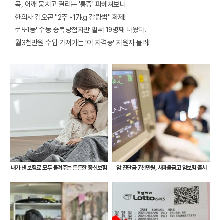
목, 어깨 뭉치고 결리는 '통증' 파헤쳐보니
한의사 김오곤 "2주 -17kg 감량법" 화제!
로또1등' 수동 중복당첨자만 벌써 19명째 나왔다.
월3천만원 수입 가져가는 '이 자격증' 지원자 몰려!
내가 낸 보험료 모두 돌려주는 든든한 종신보험
암 진단금 7천만원, 새마을금고 암보험 출시