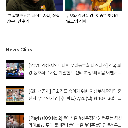
"한국행 관심은 사실"…사비, 정식
구보와 갈린 운명…이승우 앗아간
감독이면 수락
'밀고'의 정체
News Clips
[2026 넥센·세인트나인 우리동호회 마스터즈] 전국 최
강 동호회로 가는 치열한 도전의 여정! 파티움 어벤져스
vs 일금회 | 16강 1경기
[6회 선공개] 문소리를 속이기 위한 지성♥하윤경의 혼
신의 부부 연기💕 | 〈아파트〉 7/26(일) 밤 10시 30분 방
송
[Playlist109 No.2] #이석훈 #선우정아 불러주는 감성
라이브🎶 무대 풀버전 | #이석훈 #이준 #딘딘 #선우정