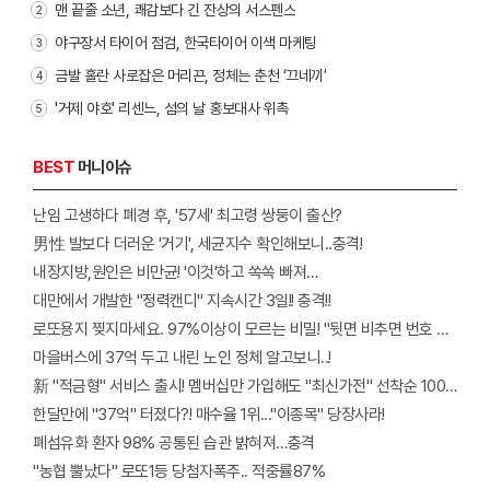
맨 끝줄 소년, 쾌감보다 긴 잔상의 서스펜스
2
야구장서 타이어 점검, 한국타이어 이색 마케팅
3
금발 홀란 사로잡은 머리끈, 정체는 춘천 ‘끄네끼’
4
'거제 야호' 리센느, 섬의 날 홍보대사 위촉
5
BEST
머니이슈
난임 고생하다 폐경 후, '57세' 최고령 쌍둥이 출산?
男性 발보다 더러운 '거기', 세균지수 확인해보니..충격!
내장지방,원인은 비만균! '이것'하고 쏙쏙 빠져…
대만에서 개발한 "정력캔디" 지속시간 3일!! 충격!!
로또용지 찢지마세요. 97%이상이 모르는 비밀! "뒷면 비추면 번호 보인다!?"
마을버스에 37억 두고 내린 노인 정체 알고보니..!
新 "적금형" 서비스 출시! 멤버십만 가입해도 "최신가전" 선착순 100% 무료 경품지원!!
한달만에 "37억" 터졌다?! 매수율 1위..."이종목" 당장사라!
폐섬유화 환자 98% 공통된 습관 밝혀져…충격
"농협 뿔났다" 로또1등 당첨자폭주.. 적중률87%