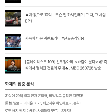
아 MBC260728방송
🔥차 값으로 10억… 무슨 일 하시길래? | 그 차, 그 사람
EP.1
지옥에서 온 계란프라이 #산골총각영웅
[플레이리스트 109] 선우정아의 ＜바람이 분다＞🍃 즉
석에서 펼쳐진 전율의 무대🔥, MBC 260728 방송
화제의 집중 분석
31살에 29억 벌고 먼저 은퇴해, 비법없고 규칙만 지켰다!
男性 발보다 더러운 '거기', 세균지수 확인해보니..충격!
로또 용지 찢지 마세요. 사람들이 모르는 3가지!!