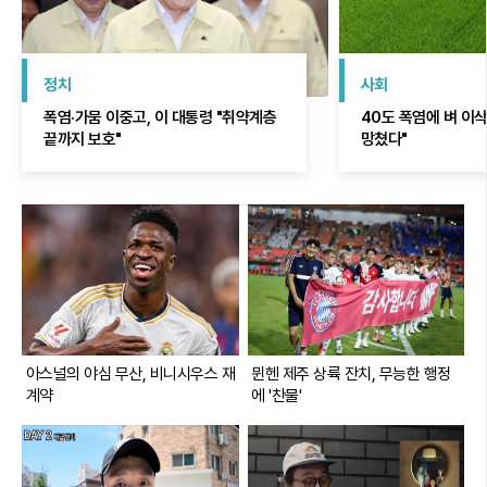
정치
사회
폭염·가뭄 이중고, 이 대통령 "취약계층
40도 폭염에 벼 이삭 
끝까지 보호"
망쳤다"
아스널의 야심 무산, 비니시우스 재
뮌헨 제주 상륙 잔치, 무능한 행정
계약
에 '찬물'