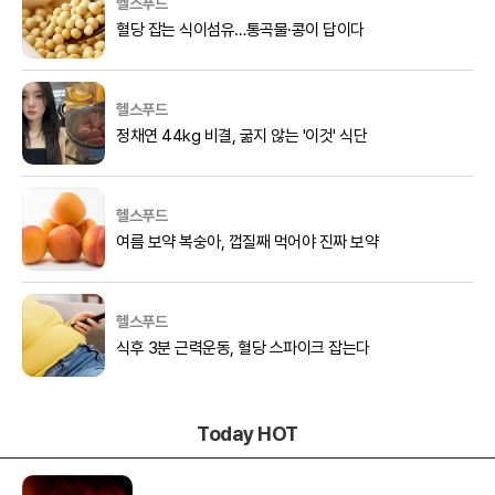
헬스푸드
혈당 잡는 식이섬유…통곡물·콩이 답이다
헬스푸드
정채연 44kg 비결, 굶지 않는 '이것' 식단
헬스푸드
여름 보약 복숭아, 껍질째 먹어야 진짜 보약
헬스푸드
식후 3분 근력운동, 혈당 스파이크 잡는다
Today HOT