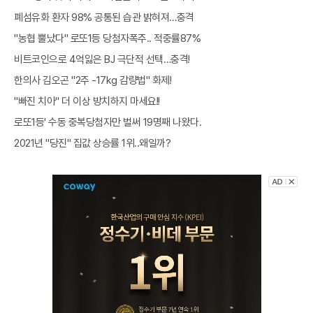
폐섬유화 환자 98% 공통된 습관 밝혀져…충격
"농협 뿔났다" 로또1등 당첨자폭주.. 적중률87%
비트코인으로 4억잃은 BJ 극단적 선택…충격!
한의사 김오곤 "2주 -17kg 감량법" 화제!
"빠진 치아" 더 이상 방치하지 마세요!!
로또1등' 수동 중복당첨자만 벌써 19명째 나왔다.
2021년 "당진" 집값 상승률 1위..왜일까?