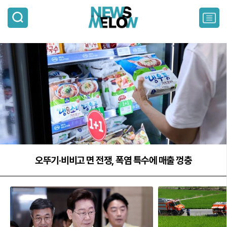
검
색
주
요
서
비
스
메
뉴
펼
치
기
오뚜기·비비고 면 전쟁, 폭염 특수에 매출 껑충