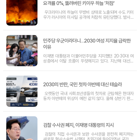
요격률 0%, 뚫려버린 키이우 하늘 '처참'
우크라이나의 하늘이 무방비 상태로 노출되며 수도 키이
우가 러시아의 미사일 공격에 처참히 유린당했다. 밤사이
감행된 대규모 공습에서 우크라이나 방공 부대는 러시아
가 발사한 탄도미사일과 극초음속 미사일을 단 한 발도
저지하지 못한 것으로 드러났다. 이는 서방 국가들의 군
사 지원이 급감하면서 요격 미사일 재고가 바닥
민주당 우군이라더니…2030 여성 지지율 급락한
이유
이재명 대통령과 더불어민주당을 지지했던 20·30대 여
성층에서 이탈 흐름이 뚜렷해지고 있다. 지난해 대선과
탄핵 정국에서 여권의 핵심 지지층으로 여겨졌던 젊은 여
성들이 부동산, 주식시장, 여성 정책 등에 실망감을 드러
내면서 지지율 하락의 주요 변수로 떠오르고 있다.젊은
여성층의 불만은 주거 문제에서 먼저 나타난다. 결혼과
2030의 반란, 국민 첫차 아반떼 대신 테슬라
오랫동안 국내 사회초년생들의 첫차로 군림해온 현대자
동차 아반떼의 위상이 예전 같지 않다. 올해 상반기 판매
데이터를 분석한 결과, 젊은 층의 선호도가 내연기관 준
중형 세단에서 수입 전기차로 급격히 이동하고 있는 현상
이 포착되었다. 한국수입자동차협회의 집계에 따르면 테
슬라 모델Y는 올해 상반기에만 4만 대가 넘는
검찰 수사권 폐지, 이재명 대통령의 지시
검찰의 직접 수사권과 보완 수사권을 완전히 폐지하는
새로운 형사소송법 시행이 초읽기에 들어가면서 국가 수