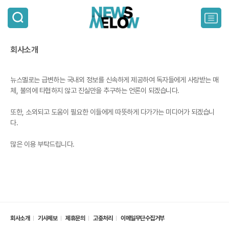
검
색
주
요
서
회사소개
비
스
메
뉴스멜로는 급변하는 국내외 정보를 신속하게 제공하여 독자들에게 사랑받는 매
뉴
펼
체, 불의에 타협하지 않고 진실만을 추구하는 언론이 되겠습니다.
치
기
또한, 소외되고 도움이 필요한 이들에게 따뜻하게 다가가는 미디어가 되겠습니
다.
많은 이용 부탁드립니다.
회사소개
기사제보
제휴문의
고충처리
이메일무단수집거부