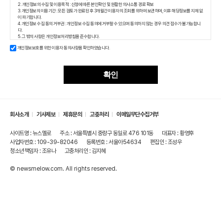
2. 개인정보의 수집 및 이용목적 : 신청에 따른 본인확인 및 원활한 의사소통 경로 확보
3. 개인정보의 이용기간 : 모든 검토가 완료된 후 3개월간 이용자의 조회를 위하여 보관하며, 이후 해당정보를 지체 없
이 파기합니다.
4. 개인정보 수집 동의 거부권 : 개인정보 수집 동의에 거부할 수 있으며 동의하지 않는 경우 의견 접수가 불가능합니
다.
5. 그 밖의 사항은 개인정보처리방침을 준수합니다.
개인정보보호를 위한 이용자 동의사항을 확인하였습니다.
확인
회사소개
기사제보
제휴문의
고충처리
이메일무단수집거부
사이트명 : 뉴스멜로
주소 : 서울특별시 중랑구 동일로 476 101동
대표자 : 황영후
사업자번호 : 109-39-82046
등록번호 : 서울아54634
편집인 : 조성우
청소년책임자 : 조유나
고충처리인 : 김지혜
© newsmelow.com. All rights reserved.