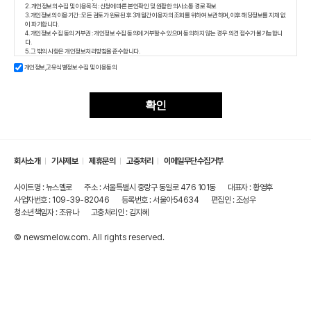
2. 개인정보의 수집 및 이용목적 : 신청에 따른 본인확인 및 원활한 의사소통 경로 확보
3. 개인정보의 이용기간 : 모든 검토가 완료된 후 3개월간 이용자의 조회를 위하여 보관하며, 이후 해당정보를 지체 없
이 파기합니다.
4. 개인정보 수집 동의 거부권 : 개인정보 수집 동의에 거부할 수 있으며 동의하지 않는 경우 의견 접수가 불가능합니
다.
5. 그 밖의 사항은 개인정보처리방침을 준수합니다.
개인정보,고유식별정보 수집 및 이용동의
확인
회사소개
기사제보
제휴문의
고충처리
이메일무단수집거부
사이트명 : 뉴스멜로
주소 : 서울특별시 중랑구 동일로 476 101동
대표자 : 황영후
사업자번호 : 109-39-82046
등록번호 : 서울아54634
편집인 : 조성우
청소년책임자 : 조유나
고충처리인 : 김지혜
© newsmelow.com. All rights reserved.