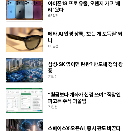
아이폰18 프로 유출, 오렌지 가고 '체
리' 왔다
68일전
메타 AI 안경 상륙, '보는 게 도둑질' 되
나
68일전
삼성·SK 옆이면 완판? 반도체 청약 광
풍
71일전
“월급보다 계좌가 신경 쓰여” 직장인
파고든 주식 과몰입
71일전
스페이스X·오픈AI, 증시 판도 바꾼다