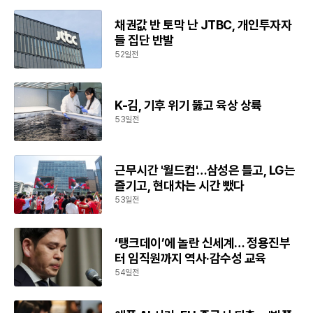
채권값 반 토막 난 JTBC, 개인투자자
들 집단 반발
52일전
K-김, 기후 위기 뚫고 육상 상륙
53일전
근무시간 '월드컵'…삼성은 틀고, LG는
즐기고, 현대차는 시간 뺐다
53일전
‘탱크데이’에 놀란 신세계… 정용진부
터 임직원까지 역사·감수성 교육
54일전