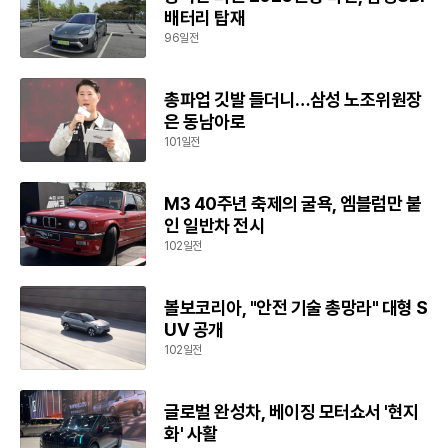
배터리 탑재
96일전
총파업 깃발 들더니…삼성 노조위원장
은 동남아로
101일전
M3 40주년 축제의 굴욕, 엠블럼만 붙
인 일반차 전시
102일전
볼보코리아, "안전 기술 총망라" 대형 S
UV 공개
102일전
글로벌 완성차, 베이징 모터쇼서 '현지
화' 사활