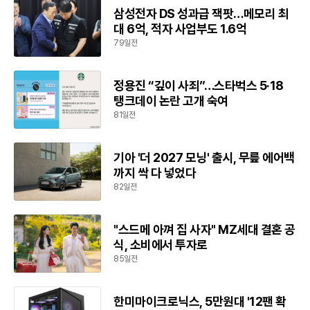
삼성전자 DS 성과급 잭팟…메모리 최
대 6억, 적자 사업부도 1.6억
79일전
정용진 “깊이 사죄”…스타벅스 5·18
탱크데이 논란 고개 숙여
81일전
기아 '더 2027 모닝' 출시, 무릎 에어백
까지 싹 다 넣었다
82일전
"스드메 아껴 집 사자" MZ세대 결혼 공
식, 소비에서 투자로
85일전
한미마이크로닉스, 5만원대 '12팬 확