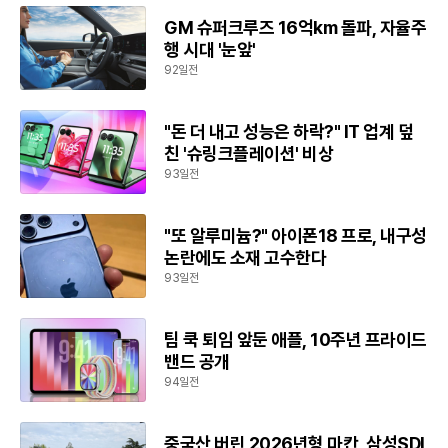
GM 슈퍼크루즈 16억km 돌파, 자율주
행 시대 '눈앞'
92일전
"돈 더 내고 성능은 하락?" IT 업계 덮
친 '슈링크플레이션' 비상
93일전
"또 알루미늄?" 아이폰18 프로, 내구성
논란에도 소재 고수한다
93일전
팀 쿡 퇴임 앞둔 애플, 10주년 프라이드
밴드 공개
94일전
중국산 버린 2026년형 마칸, 삼성SDI