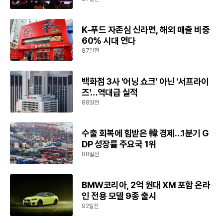
K-푸드 자존심 신라면, 해외 매출 비중
60% 시대 연다
87일전
백화점 3사 '어닝 쇼크' 아닌 '서프라이
즈'…역대급 실적
88일전
수출 회복에 힘받은 韓 경제…1분기 G
DP 성장률 주요국 1위
88일전
BMW코리아, 2억 원대 XM 포함 온라
인 전용 모델 9종 출시
92일전