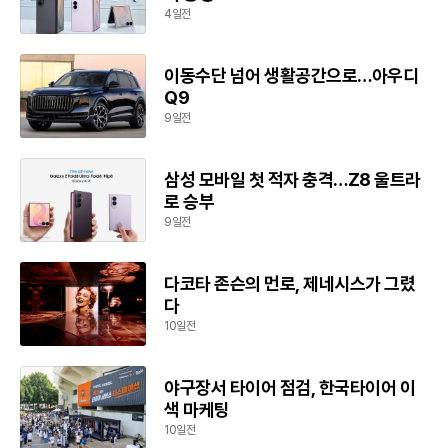
4일전
이동수단 넘어 생활공간으로…아우디
Q9
9일전
삼성 모바일 첫 적자 충격…Z8 울트라
로 승부
9일전
다코타 존슨의 먼로, 제네시스가 그렸
다
10일전
야구장서 타이어 점검, 한국타이어 이
색 마케팅
10일전