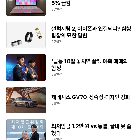
6% 급감
37일전
갤럭시링 2, 아이폰과 연결되나? 삼성
팀장의 묘한 답변
37일전
"급등 10일 놓치면 끝"…예측 매매의
함정
38일전
제네시스 GV70, 정숙성·디자인 강화
38일전
최저임금 1.2만 원 vs 동결, 끝내 못 좁
혔다
39일전