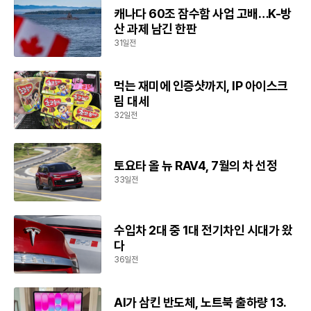
캐나다 60조 잠수함 사업 고배…K-방
산 과제 남긴 한판
31일전
먹는 재미에 인증샷까지, IP 아이스크
림 대세
32일전
토요타 올 뉴 RAV4, 7월의 차 선정
33일전
수입차 2대 중 1대 전기차인 시대가 왔
다
36일전
AI가 삼킨 반도체, 노트북 출하량 13.