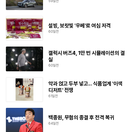
59일전
설빙, 보랏빛 '우베'로 여심 저격
60일전
갤럭시 버즈4, 1만 번 시뮬레이션의 결
실
60일전
약과 얹고 두부 넣고... 식품업계 '이색
디저트' 전쟁
61일전
백종원, 무혐의 종결 후 전격 복귀
64일전