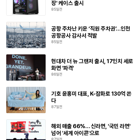
장' 케이스 출시
85일전
공항 주차난 키운 ‘직원 주차권’…인천
공항공사 감사서 적발
85일전
현대차 더 뉴 그랜저 출시, 17인치 세로
화면 '파격'
86일전
기호 윤홍미 대표, K-잡화로 130억 쏜
다
87일전
해외 매출 66%… 신라면, '국민 라면'
넘어 '세계 아이콘'으로
87일전