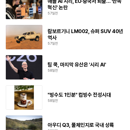
애플 AI 시리, EU·중국서 퇴출… '반쪽
혁신' 논란
57일전
람보르기니 LM002, 슈퍼 SUV 40년
역사
57일전
팀 쿡, 마지막 유산은 '시리 AI'
58일전
"빙수도 1인분" 컵빙수 전성시대
58일전
아우디 Q3, 풀체인지로 국내 상륙