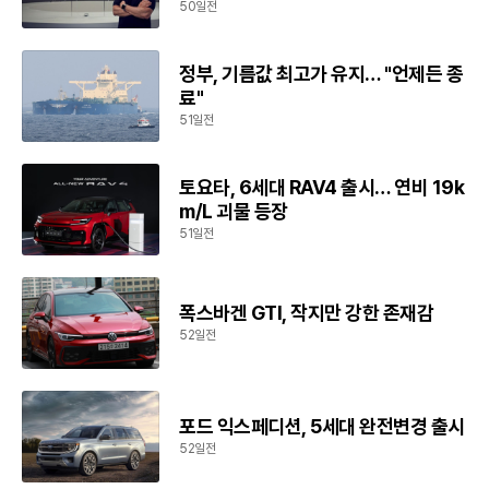
50일전
정부, 기름값 최고가 유지… "언제든 종
료"
51일전
토요타, 6세대 RAV4 출시… 연비 19k
m/L 괴물 등장
51일전
폭스바겐 GTI, 작지만 강한 존재감
52일전
포드 익스페디션, 5세대 완전변경 출시
52일전