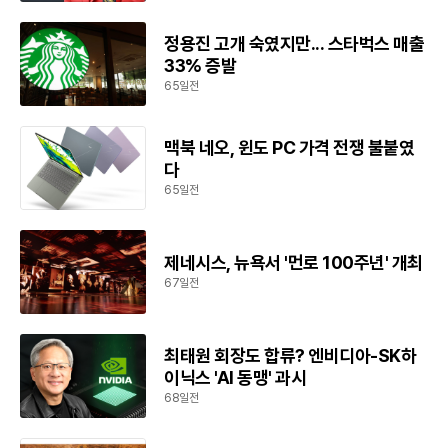
정용진 고개 숙였지만... 스타벅스 매출
33% 증발
65일전
맥북 네오, 윈도 PC 가격 전쟁 불붙였
다
65일전
제네시스, 뉴욕서 '먼로 100주년' 개최
67일전
최태원 회장도 합류? 엔비디아-SK하
이닉스 'AI 동맹' 과시
68일전