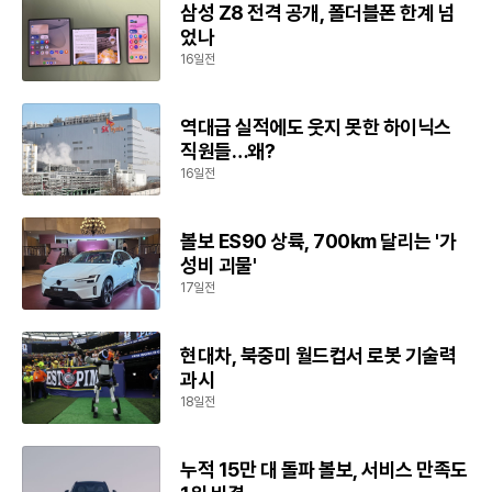
삼성 Z8 전격 공개, 폴더블폰 한계 넘
었나
16일전
역대급 실적에도 웃지 못한 하이닉스
직원들…왜?
16일전
볼보 ES90 상륙, 700km 달리는 '가
성비 괴물'
17일전
현대차, 북중미 월드컵서 로봇 기술력
과시
18일전
누적 15만 대 돌파 볼보, 서비스 만족도