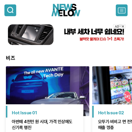
검
색
주
요
서
비
스
메
뉴
펼
비즈
치
기
Hot Issue 01
Hot Issue 02
아반떼 4천만 원 시대, 가격 인상에도
오뚜기·비비고 면 전
신기록 행진
매출 껑충