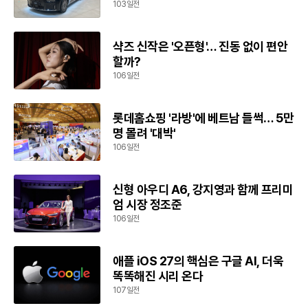
103일전
샥즈 신작은 '오픈형'… 진동 없이 편안
할까?
106일전
롯데홈쇼핑 '라방'에 베트남 들썩… 5만
명 몰려 '대박'
106일전
신형 아우디 A6, 강지영과 함께 프리미
엄 시장 정조준
106일전
애플 iOS 27의 핵심은 구글 AI, 더욱
똑똑해진 시리 온다
107일전