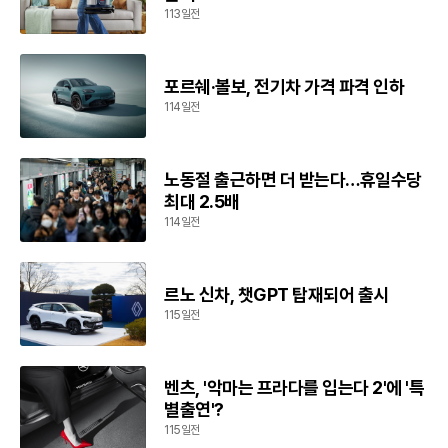
113일전
포르쉐·볼보, 전기차 가격 파격 인하
114일전
노동절 출근하면 더 받는다…휴일수당
최대 2.5배
114일전
르노 신차, 챗GPT 탑재되어 출시
115일전
벤츠, '악마는 프라다를 입는다 2'에 '특
별출연'?
115일전