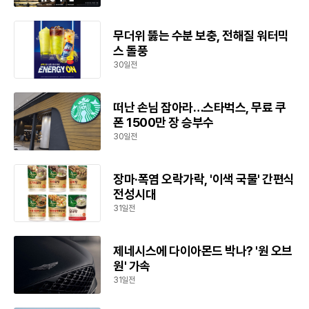
무더위 뚫는 수분 보충, 전해질 워터믹
스 돌풍
30일전
떠난 손님 잡아라…스타벅스, 무료 쿠
폰 1500만 장 승부수
30일전
장마·폭염 오락가락, '이색 국물' 간편식
전성시대
31일전
제네시스에 다이아몬드 박나? '원 오브
원' 가속
31일전