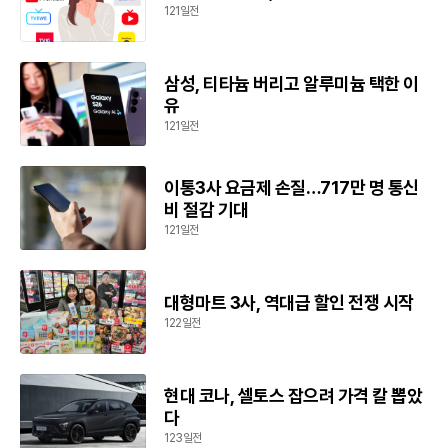
121일전
삼성, 티타늄 버리고 알루미늄 택한 이
유
121일전
이통3사 요금제 손질…717만 명 통신
비 절감 기대
121일전
대형마트 3사, 역대급 할인 전쟁 시작
122일전
현대 코나, 셀토스 잡으려 가격 칼 뽑았
다
123일전