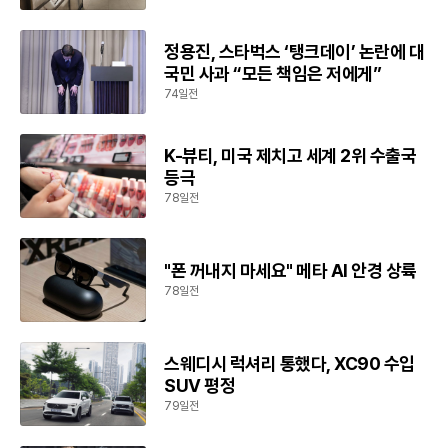
정용진, 스타벅스 ‘탱크데이’ 논란에 대
국민 사과 “모든 책임은 저에게”
74일전
K-뷰티, 미국 제치고 세계 2위 수출국
등극
78일전
"폰 꺼내지 마세요" 메타 AI 안경 상륙
78일전
스웨디시 럭셔리 통했다, XC90 수입
SUV 평정
79일전