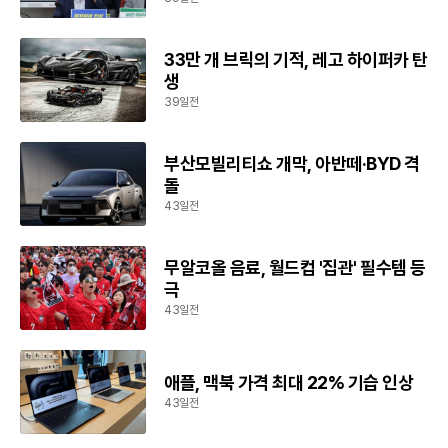
33만 개 브릭의 기적, 레고 하이퍼카 탄
생
39일전
부산모빌리티쇼 개막, 아반떼·BYD 격
돌
43일전
무알코올 음료, 월드컵 '집관' 필수템 등
극
43일전
애플, 맥북 가격 최대 22% 기습 인상
43일전