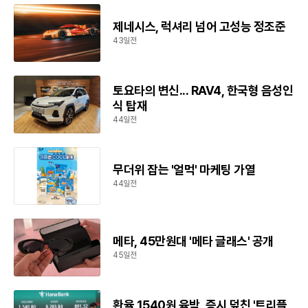
제네시스, 럭셔리 넘어 고성능 정조준
43일전
토요타의 변신... RAV4, 한국형 음성인
식 탑재
44일전
무더위 잡는 '얼먹' 마케팅 가열
44일전
메타, 45만원대 '메타 글래스' 공개
45일전
환율 1540원 육박, 증시 덮친 '트리플