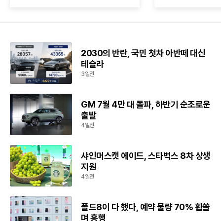
2030의 반란, 국민 첫차 아반떼 대신
테슬라
3일전
GM 7월 4만 대 돌파, 하반기 순조로운
출발
4일전
샤인머스캣 에이드, 스타벅스 8차 상생
지원
4일전
폴드8이 다 했다, 예약 물량 70% 휩쓸
며 흥행