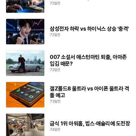
72일전
삼성전자 하락 vs 하이닉스 상승 '충격'
72일전
007 소설서 애스턴마틴 퇴출, 아마존
입김 때문?
72일전
갤Z폴드8 울트라 vs 아이폰 울트라 격
돌 예고
73일전
급식 1위 아워홈, 빕스·애슐리에 도전장
74일전