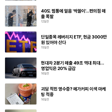
40도 찜통에 얼음 '싹쓸이'…편의점 매
출 폭발
12일전
단일종목 레버리지 ETF, 현금 3000만
원 있어야 산다
15일전
현대차 2분기 매출 49조 역대 최대…
영업익은 20% 급감
16일전
괴담 적힌 영수증? 메가커피 이색 마케
팅 적중
16일전