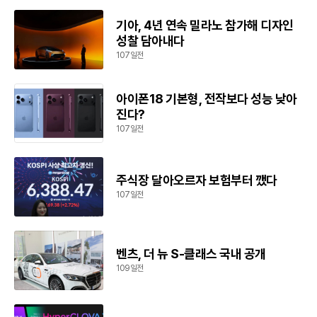
기아, 4년 연속 밀라노 참가해 디자인
성찰 담아내다
107일전
아이폰18 기본형, 전작보다 성능 낮아
진다?
107일전
주식장 달아오르자 보험부터 깼다
107일전
벤츠, 더 뉴 S-클래스 국내 공개
109일전