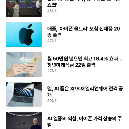
쇼크'
46일전
애플, '아이폰 울트라' 포함 신제품 20
종 폭격
47일전
월 50만원 넣으면 최고 19.4% 효과…
청년미래적금 22일 출격
47일전
델, AI 품은 XPS·에일리언웨어 전격 공
개
50일전
AI 열풍의 역설, 아이폰 가격 상승의 주
범