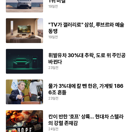
1위 비결
19일전
"TV가 갤러리로" 삼성, 루브르와 예술
동맹
19일전
휘발유차 30%대 추락, 도로 위 주인공
바뀐다
23일전
물가 3%대에 칼 뺀 한은, 가계빚 186
6조 흔들
23일전
칸이 반한 '호프' 상륙... 현대차 스텔라
의 강렬 존재감
24일전