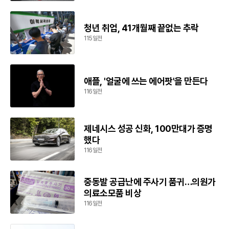
청년 취업, 41개월째 끝없는 추락
115일전
애플, '얼굴에 쓰는 에어팟'을 만든다
116일전
제네시스 성공 신화, 100만대가 증명
했다
116일전
중동발 공급난에 주사기 품귀…의원가
의료소모품 비상
116일전