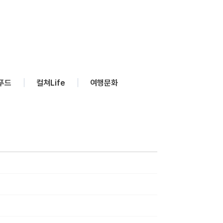
푸드
컬쳐Life
여행문화