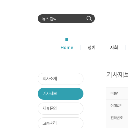
검
색
Home
정치
사회
기사제
회사소개
기사제보
이름*
이메일*
제휴문의
전화번호
고충처리