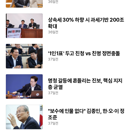
36일전
상속세 30% 하향 시 과세기반 200조
확대
36일전
'1인1표' 두고 친청 vs 친명 정면충돌
37일전
명청 갈등에 흔들리는 진보, 핵심 지지
층 균열
37일전
"보수에 인물 없다" 김종인, 한·오·이 정
조준
37일전