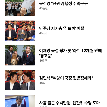
윤건영 "선관위 행정 주먹구구"
45일전
민주당 지지층 '집토끼' 이탈
45일전
이재명 국정 평가 첫 역전, 12개월 만에
'경고등'
46일전
김민석 "여당이 국정 뒷받침해라"
46일전
사흘 출근 수백만원, 선관위 수당 도마