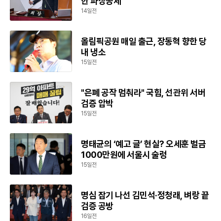
한 파상공세
14일전
올림픽공원 매일 출근, 장동혁 향한 당
내 냉소
15일전
"은폐 공작 멈춰라" 국힘, 선관위 서버
검증 압박
15일전
명태균의 ‘예고 글’ 현실? 오세훈 벌금
1000만원에 서울시 술렁
15일전
명심 잡기 나선 김민석·정청래, 벼랑 끝
검증 공방
16일전