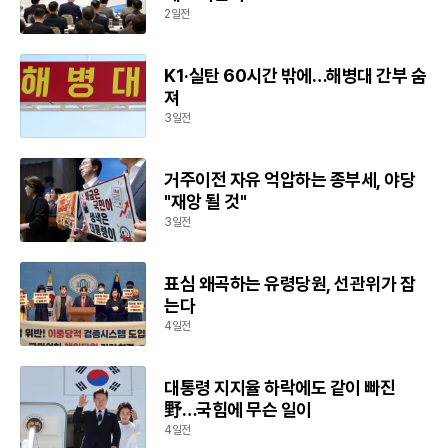
2일전
K1·실탄 60시간 밖에…해병대 간부 숨
져
3일전
거주이전 자유 억압하는 종부세, 야당
"재앙 될 것"
3일전
표심 왜곡하는 유령당원, 선관위가 잡
는다
4일전
대통령 지지율 하락에도 같이 빠진
野…국힘에 무슨 일이
4일전