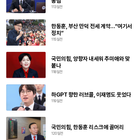
통첩
113일전
한동훈, 부산 만덕 전세 계약…“여기서
정치”
115일전
국민의힘, 양향자 내세워 추미애와 맞
붙나
118일전
하GPT 향한 러브콜, 이재명도 웃었다
119일전
국민의힘, 한동훈 리스크에 골머리
120일전