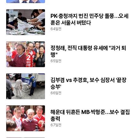
PK·충청까지 번진 민주당 돌풍…오세
훈은 서울서 버텼다
64일전
정청래, 전직 대통령 유세에 "과거 퇴
행"
65일전
김부겸 vs 추경호, 보수 심장서 '끝장
승부'
66일전
해운대 뒤흔든 MB·박형준…보수 결집
총력
67일전