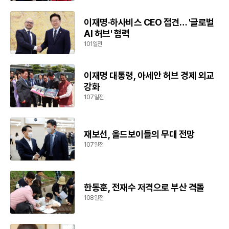
이재명·하사비스 CEO 접견… '글로벌
AI 허브' 협력
101일전
이재명 대통령, 아세안 허브 경제 외교
강화
107일전
재보선, 올드보이들의 무대 전망
107일전
한동훈, 전재수 저격으로 부산 격돌
108일전