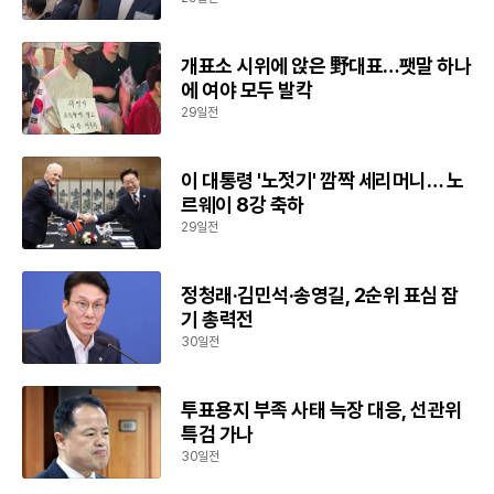
개표소 시위에 앉은 野대표…팻말 하나
에 여야 모두 발칵
29일전
이 대통령 '노젓기' 깜짝 세리머니… 노
르웨이 8강 축하
29일전
정청래·김민석·송영길, 2순위 표심 잡
기 총력전
30일전
투표용지 부족 사태 늑장 대응, 선관위
특검 가나
30일전