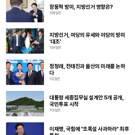
장동혁 방미, 지방선거 영향은?
108일전
지방선거, 여당의 유세와 야당의 방미
'대조'
109일전
정청래, 전태진과 울산의 미래를 논하
다
112일전
대통령 세종집무실 설계안 5개 공개,
국민투표 시작
113일전
이재명, 국힘에 "조폭설 사과하라" 최후