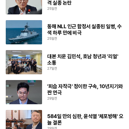
격 실종 논란
25일전
동해 NLL 인근 함정서 실종된 일병, 수
색 하루 만에 비극
25일전
대본 치운 김민석, 호남 청년과 '리얼'
소통
27일전
'피습 자작극' 정이한 구속, 10년지기와
짠 연극
29일전
584일 만의 심판, 윤석열 '체포방해' 오
늘 결론
29일전