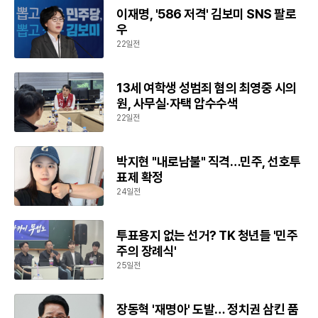
이재명, '586 저격' 김보미 SNS 팔로
우
22일전
13세 여학생 성범죄 혐의 최영중 시의
원, 사무실·자택 압수수색
22일전
박지현 "내로남불" 직격…민주, 선호투
표제 확정
24일전
투표용지 없는 선거? TK 청년들 '민주
주의 장례식'
25일전
장동혁 '재명아' 도발… 정치권 삼킨 품