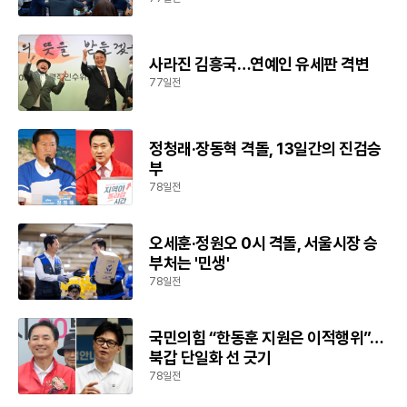
사라진 김흥국…연예인 유세판 격변
77일전
정청래·장동혁 격돌, 13일간의 진검승
부
78일전
오세훈·정원오 0시 격돌, 서울시장 승
부처는 '민생'
78일전
국민의힘 “한동훈 지원은 이적행위”…
북갑 단일화 선 긋기
78일전