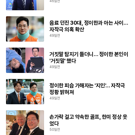
46일전
음료 던진 30대, 정이한과 아는 사이…
자작극 의혹 확산
49일전
거짓말 탐지기 들더니… 정이한 본인이
'거짓말' 했다
49일전
정이한 피습 가해자는 '지인'… 자작극
정황 밝혀져
49일전
손가락 걸고 약속한 골프, 한미 정상 웃
었다
50일전