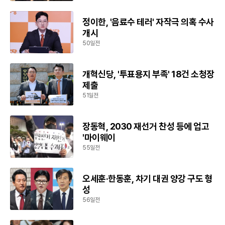
정이한, '음료수 테러' 자작극 의혹 수사
개시
50일전
개혁신당, '투표용지 부족' 18건 소청장
제출
51일전
장동혁, 2030 재선거 찬성 등에 업고
'마이웨이
55일전
오세훈·한동훈, 차기 대권 양강 구도 형
성
56일전