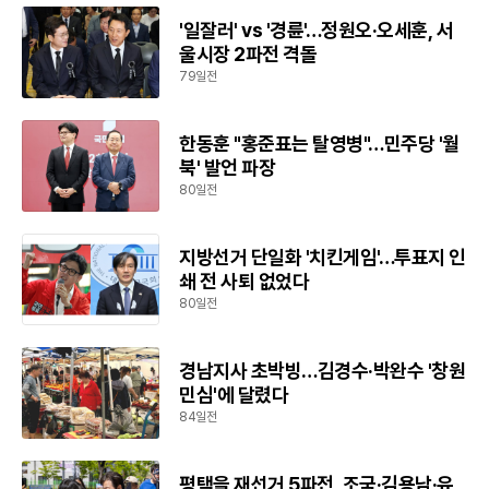
'일잘러' vs '경륜'…정원오·오세훈, 서
울시장 2파전 격돌
79일전
한동훈 "홍준표는 탈영병"…민주당 '월
북' 발언 파장
80일전
지방선거 단일화 '치킨게임'…투표지 인
쇄 전 사퇴 없었다
80일전
경남지사 초박빙…김경수·박완수 '창원
민심'에 달렸다
84일전
평택을 재선거 5파전, 조국·김용남·유