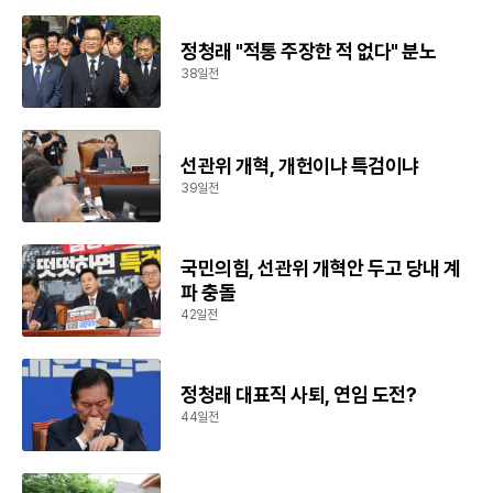
정청래 "적통 주장한 적 없다" 분노
38일전
선관위 개혁, 개헌이냐 특검이냐
39일전
국민의힘, 선관위 개혁안 두고 당내 계
파 충돌
42일전
정청래 대표직 사퇴, 연임 도전?
44일전