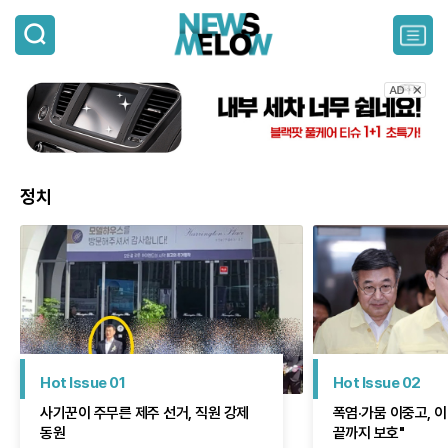
검
색
주
요
서
비
스
메
뉴
펼
정치
치
기
Hot Issue 01
Hot Issue 02
사기꾼이 주무른 제주 선거, 직원 강제
폭염·가뭄 이중고, 
동원
끝까지 보호"