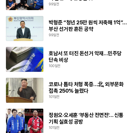
99일전
박형준 “청년 25만 원씩 저축해 1억”…
부산 선거판 흔든 공약
99일전
호남서 또 터진 돈선거 악재…민주당
단속 비상
100일전
코로나 틈타 처형 폭증…北, 외부문화
접촉 250% 늘렸다
101일전
정원오·오세훈 '부동산 전면전'… 신통
기획 실효성 공방
101일전