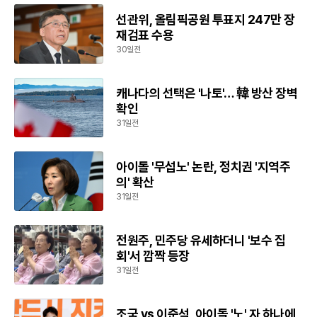
선관위, 올림픽공원 투표지 247만 장
재검표 수용
30일전
캐나다의 선택은 '나토'… 韓 방산 장벽
확인
31일전
아이돌 '무섭노' 논란, 정치권 '지역주
의' 확산
31일전
전원주, 민주당 유세하더니 '보수 집
회'서 깜짝 등장
31일전
조국 vs 이준석, 아이돌 '노' 자 하나에