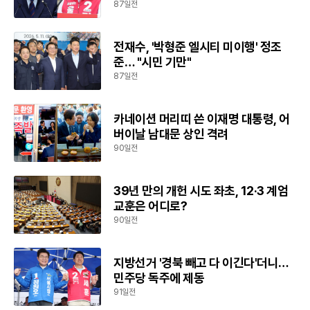
87일전
전재수, '박형준 엘시티 미이행' 정조
준… "시민 기만"
87일전
카네이션 머리띠 쓴 이재명 대통령, 어
버이날 남대문 상인 격려
90일전
39년 만의 개헌 시도 좌초, 12·3 계엄
교훈은 어디로?
90일전
지방선거 '경북 빼고 다 이긴다'더니…
민주당 독주에 제동
91일전