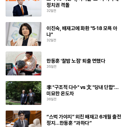
정치권 격돌
32일전
이진숙, 배재고에 화환 "5·18 모욕 아
냐"
32일전
한동훈 '찰밥 노점' 퇴출 면했다
35일전
李 "구조적 다수" vs 文 "당내 단합"…
미묘한 온도차
36일전
“스벅 가야지” 외친 배재고 6개월 출전
정지…한동훈 “과하다”