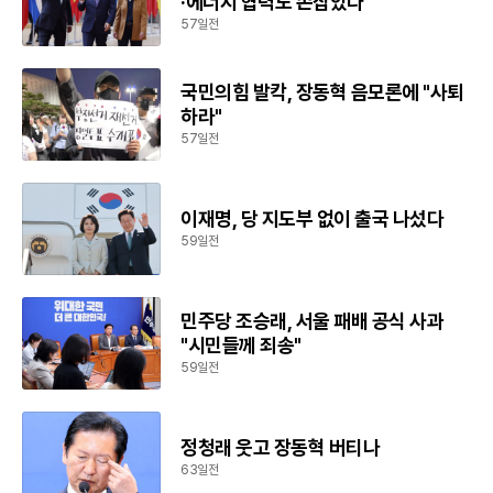
·에너지 협력도 손잡았다
57일전
국민의힘 발칵, 장동혁 음모론에 "사퇴
하라"
57일전
이재명, 당 지도부 없이 출국 나섰다
59일전
민주당 조승래, 서울 패배 공식 사과
"시민들께 죄송"
59일전
정청래 웃고 장동혁 버티나
63일전