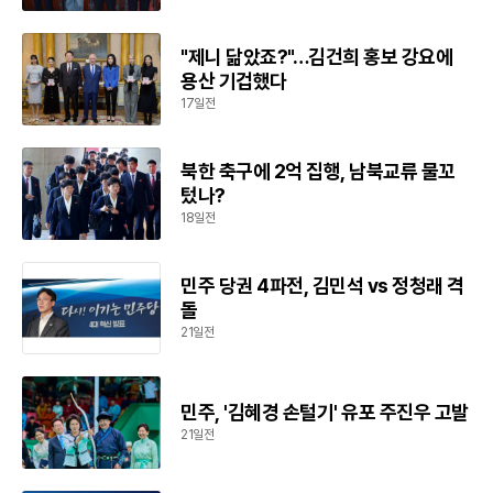
"제니 닮았죠?"…김건희 홍보 강요에
용산 기겁했다
17일전
북한 축구에 2억 집행, 남북교류 물꼬
텄나?
18일전
민주 당권 4파전, 김민석 vs 정청래 격
돌
21일전
민주, '김혜경 손털기' 유포 주진우 고발
21일전