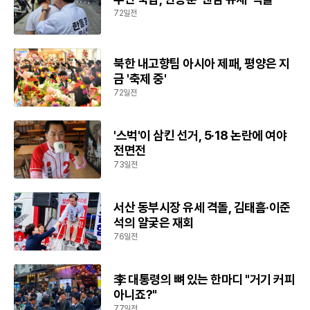
72일전
북한 내고향팀 아시아 제패, 평양은 지
금 '축제 중'
72일전
'스벅'이 삼킨 선거, 5·18 논란에 여야
전면전
73일전
서산 동부시장 유세 격돌, 김태흠·이준
석의 얄궂은 재회
76일전
李 대통령의 뼈 있는 한마디 "거기 커피
아니죠?"
77일전