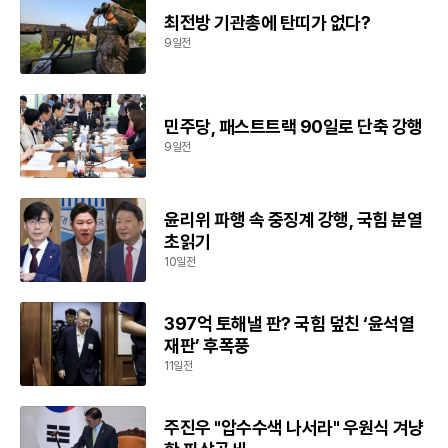
최전방 기관총에 탄띠가 없다?
9일전
민주당, 패스트트랙 90일로 단축 강행
9일전
윤리위 파행 속 중징계 강행, 국힘 분열
초읽기
10일전
397억 토해낼 판? 국힘 덮친 ‘윤석열
재판’ 후폭풍
11일전
주진우 "압수수색 나서라" 우원식 겨냥