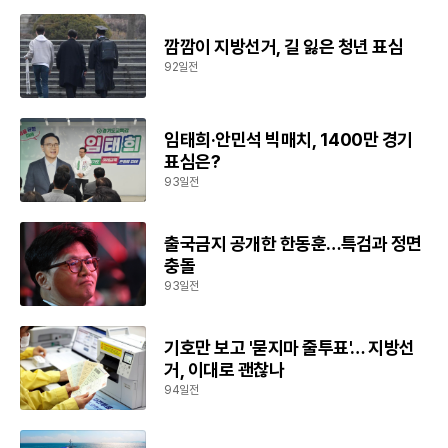
깜깜이 지방선거, 길 잃은 청년 표심
92일전
임태희·안민석 빅매치, 1400만 경기
표심은?
93일전
출국금지 공개한 한동훈…특검과 정면
충돌
93일전
기호만 보고 '묻지마 줄투표'… 지방선
거, 이대로 괜찮나
94일전