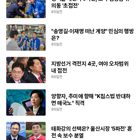
의동 '초접전'
85일전
"송영길·이재명 떠난 계양" 민심의 행방
은?
85일전
지방선거 격전지 4곳, 여야 오차범위
내 접전
86일전
양향자, 추미애 향해 "K칩스법 반대하
면 매국노" 직격
86일전
태화강의 선택은? 울산시장 '5파전' 혼
전 속 보수 분열