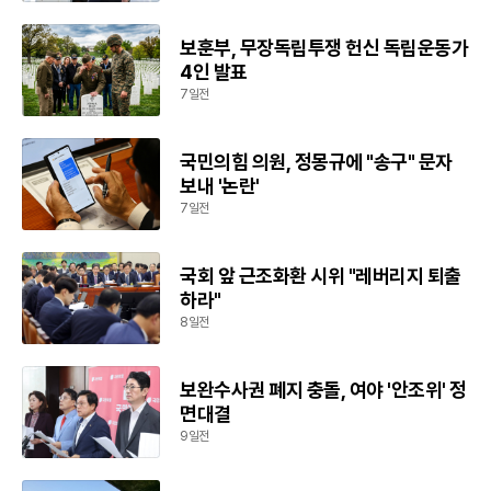
보훈부, 무장독립투쟁 헌신 독립운동가
4인 발표
7일전
국민의힘 의원, 정몽규에 "송구" 문자
보내 '논란'
7일전
국회 앞 근조화환 시위 "레버리지 퇴출
하라"
8일전
보완수사권 폐지 충돌, 여야 '안조위' 정
면대결
9일전