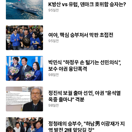
K방산 vs 유럽, 덴마크 호위함 승자는?
95일전
여야, 핵심 승부처서 막판 초접전
95일전
박민식 "하정우 손 털기는 선민의식",
보수 야권 융단폭격
98일전
정진석 보궐 출마 선언, 야권 "윤석열
옥중 출마냐" 격분
98일전
정청래의 승부수, "하남男 이광재가 지
역 발전 2배 앞당길 것"