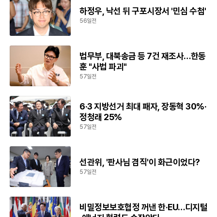
하정우, 낙선 뒤 구포시장서 '민심 수첩'
56일전
법무부, 대북송금 등 7건 재조사…한동
훈 "사법 파괴"
57일전
6·3 지방선거 최대 패자, 장동혁 30%·
정청래 25%
57일전
선관위, '판사님 겸직'이 화근이었다?
57일전
비밀정보보호협정 꺼낸 한·EU…디지털