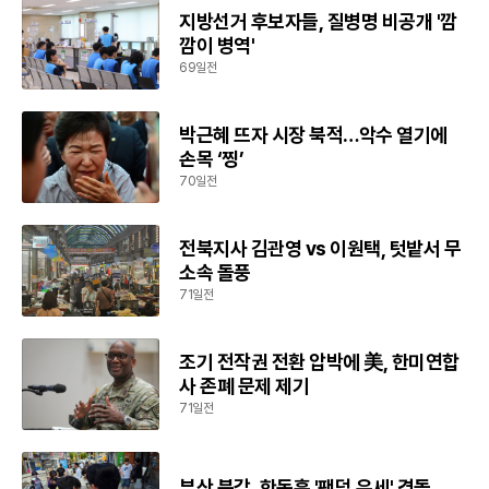
지방선거 후보자들, 질병명 비공개 '깜
깜이 병역'
69일전
박근혜 뜨자 시장 북적…악수 열기에
손목 ‘찡’
70일전
전북지사 김관영 vs 이원택, 텃밭서 무
소속 돌풍
71일전
조기 전작권 전환 압박에 美, 한미연합
사 존폐 문제 제기
71일전
부산 북갑, 한동훈 '팬덤 유세' 격돌