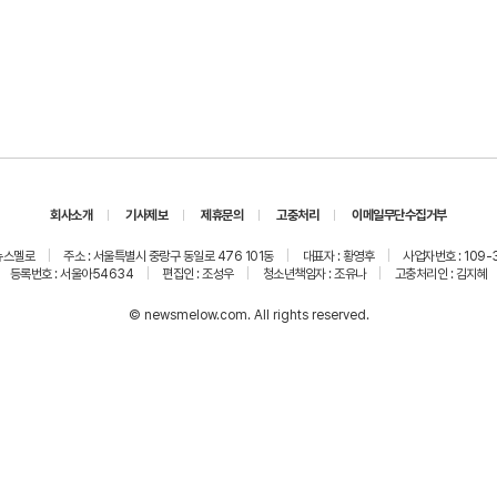
회사소개
기사제보
제휴문의
고충처리
이메일무단수집거부
 뉴스멜로
주소 : 서울특별시 중랑구 동일로 476 101동
대표자 : 황영후
사업자번호 : 109-
등록번호 : 서울아54634
편집인 : 조성우
청소년책임자 : 조유나
고충처리인 : 김지혜
© newsmelow.com. All rights reserved.